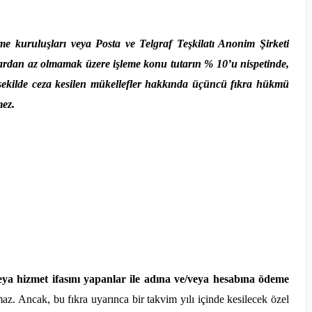
eme kuruluşları veya Posta ve Telgraf Teşkilatı Anonim Şirketi
lardan az olmamak üzere işleme konu tutarın % 10’u nispetinde,
Bu şekilde ceza kesilen mükellefler hakkında üçüncü fıkra hükmü
mez.
eya hizmet ifasını yapanlar ile adına ve/veya hesabına ödeme
. Ancak, bu fıkra uyarınca bir takvim yılı içinde kesilecek özel