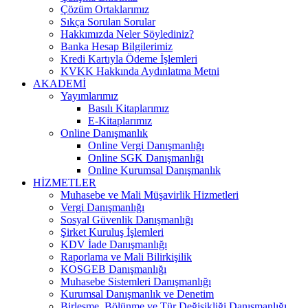
Çözüm Ortaklarımız
Sıkça Sorulan Sorular
Hakkımızda Neler Söylediniz?
Banka Hesap Bilgilerimiz
Kredi Kartıyla Ödeme İşlemleri
KVKK Hakkında Aydınlatma Metni
AKADEMİ
Yayımlarımız
Basılı Kitaplarımız
E-Kitaplarımız
Online Danışmanlık
Online Vergi Danışmanlığı
Online SGK Danışmanlığı
Online Kurumsal Danışmanlık
HİZMETLER
Muhasebe ve Mali Müşavirlik Hizmetleri
Vergi Danışmanlığı
Sosyal Güvenlik Danışmanlığı
Şirket Kuruluş İşlemleri
KDV İade Danışmanlığı
Raporlama ve Mali Bilirkişilik
KOSGEB Danışmanlığı
Muhasebe Sistemleri Danışmanlığı
Kurumsal Danışmanlık ve Denetim
Birleşme, Bölünme ve Tür Değişikliği Danışmanlığı