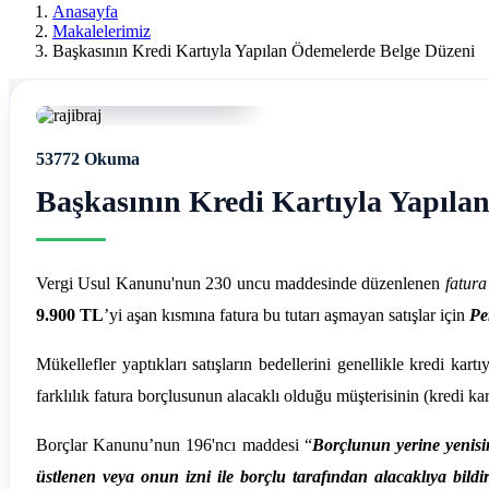
Ereğli
Anasayfa
Makalelerimiz
Mali
Başkasının Kredi Kartıyla Yapılan Ödemelerde Belge Düzeni
Müşavir
09 Ağustos 2023, 14:38
Ferdi
53772 Okuma
Asım
Başkasının Kredi Kartıyla Yapıla
Hellaç
Vergi Usul Kanunu'nun 230 uncu maddesinde düzenlenen
fatura
9.900 TL
’yi aşan kısmına fatura bu tutarı aşmayan satışlar için
Pe
Mükellefler yaptıkları satışların bedellerini genellikle kredi kart
farklılık fatura borçlusunun alacaklı olduğu müşterisinin (kredi 
Borçlar Kanunu’nun 196'ncı maddesi “
Borçlunun yerine yenisin
üstlenen veya onun izni ile borçlu tarafından alacaklıya bildir