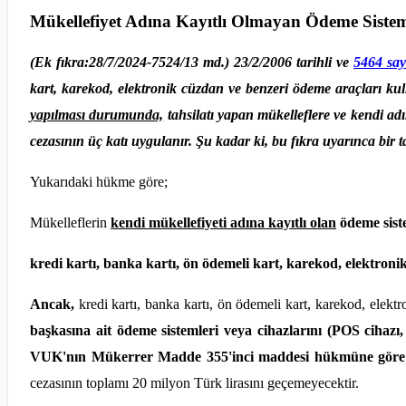
Mükellefiyet Adına Kayıtlı Olmayan Ödeme Sistem
(Ek fıkra:28/7/2024-7524/13 md.) 23/2/2006 tarihli ve
5464 say
kart, karekod, elektronik cüzdan ve benzeri ödeme araçları kulla
yapılması durumunda,
tahsilatı yapan mükelleflere ve kendi adı
cezasının üç katı uygulanır. Şu kadar ki, bu fıkra uyarınca bir t
Yukarıdaki hükme göre;
Mükelleflerin
kendi mükellefiyeti adına kayıtlı olan
ödeme sist
kredi kartı, banka kartı, ön ödemeli kart, karekod, elektron
Ancak,
kredi kartı, banka kartı, ön ödemeli kart, karekod, elekt
başkasına ait ödeme sistemleri veya cihazlarını (POS ciha
VUK'nın Mükerrer Madde 355'inci maddesi hükmüne göre
cezasının toplamı 20 milyon Türk lirasını geçemeyecektir.