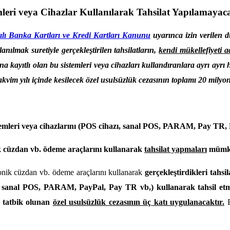
leri veya Cihazlar Kullanılarak Tahsilat Yapılamayac
ılı Banka Kartları ve Kredi Kartları Kanunu
uyarınca izin verilen d
nılmak suretiyle gerçekleştirilen tahsilatların,
kendi mükellefiyeti a
na kayıtlı olan bu sistemleri veya cihazları kullandıranlara ayrı ayrı
akvim yılı içinde kesilecek özel usulsüzlük cezasının toplamı 20 milyo
emleri veya cihazlarını (POS cihazı, sanal POS, PARAM, Pay TR, P
ik cüzdan vb. ödeme araçlarını kullanarak
tahsilat yapmaları
mümk
ronik cüzdan vb. ödeme araçlarını kullanarak
gerçekleştirdikleri tahsila
zı, sanal POS, PARAM, PayPal, Pay TR vb,) kullanarak tahsil et
 tatbik olunan
özel usulsüzlük cezasının üç katı uygulanacaktır.
B