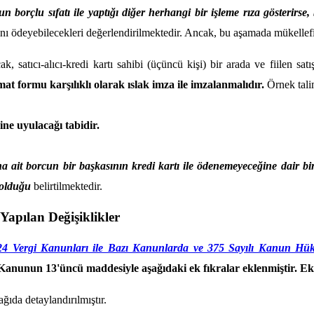
n borçlu sıfatı ile yaptığı diğer herhangi bir işleme rıza gösterirse,
larını ödeyebilecekleri değerlendirilmektedir. Ancak, bu aşamada müke
k, satıcı-alıcı-kredi kartı sahibi (üçüncü kişi) bir arada ve fiilen sat
mat formu karşılıklı olarak ıslak imza ile imzalanmalıdır.
Örnek tal
ine uyulacağı tabidir.
na ait borcun bir başkasının kredi kartı ile ödenemeyeceğine dair 
 olduğu
belirtilmektedir.
 Yapılan Değişiklikler
24 Vergi Kanunları ile Bazı Kanunlarda ve 375 Sayılı Kanun H
nunun 13'üncü maddesiyle aşağıdaki ek fıkralar eklenmiştir. Ek f
ğıda detaylandırılmıştır.