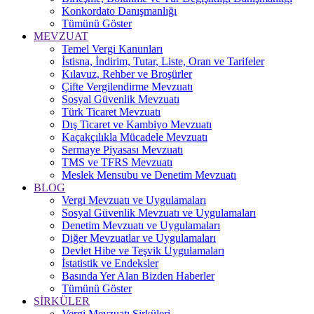
Konkordato Danışmanlığı
Tümünü Göster
MEVZUAT
Temel Vergi Kanunları
İstisna, İndirim, Tutar, Liste, Oran ve Tarifeler
Kılavuz, Rehber ve Broşürler
Çifte Vergilendirme Mevzuatı
Sosyal Güvenlik Mevzuatı
Türk Ticaret Mevzuatı
Dış Ticaret ve Kambiyo Mevzuatı
Kaçakçılıkla Mücadele Mevzuatı
Sermaye Piyasası Mevzuatı
TMS ve TFRS Mevzuatı
Meslek Mensubu ve Denetim Mevzuatı
BLOG
Vergi Mevzuatı ve Uygulamaları
Sosyal Güvenlik Mevzuatı ve Uygulamaları
Denetim Mevzuatı ve Uygulamaları
Diğer Mevzuatlar ve Uygulamaları
Devlet Hibe ve Teşvik Uygulamaları
İstatistik ve Endeksler
Basında Yer Alan Bizden Haberler
Tümünü Göster
SİRKÜLER
Vergi Mevzuatı Sirküleri