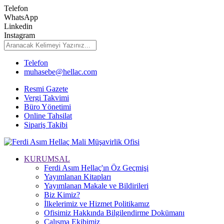
Telefon
WhatsApp
Linkedin
Instagram
Telefon
muhasebe@hellac.com
Resmi Gazete
Vergi Takvimi
Büro Yönetimi
Online Tahsilat
Sipariş Takibi
KURUMSAL
Ferdi Asım Hellaç'ın Öz Geçmişi
Yayımlanan Kitapları
Yayımlanan Makale ve Bildirileri
Biz Kimiz?
İlkelerimiz ve Hizmet Politikamız
Ofisimiz Hakkında Bilgilendirme Dokümanı
Çalışma Ekibimiz