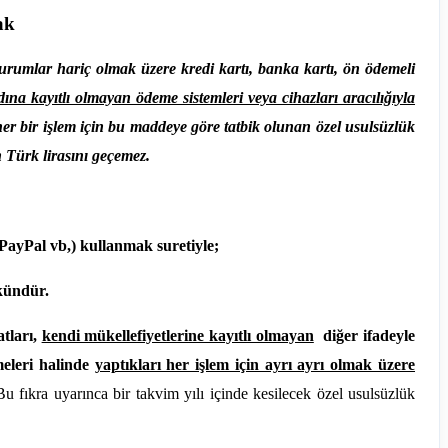
ak
urumlar hariç olmak üzere kredi kartı, banka kartı, ön ödemeli
dına kayıtlı olmayan ödeme sistemleri veya cihazları aracılığıyla
 her bir işlem için bu maddeye göre tatbik olunan özel usulsüzlük
n Türk lirasını geçemez.
ayPal vb,) kullanmak suretiyle;
ündür.
tları,
kendi mükellefiyetlerine kayıtlı olmayan
diğer ifadeyle
meleri halinde
yaptıkları her işlem için ayrı ayrı olmak üzere
u fıkra uyarınca bir takvim yılı içinde kesilecek özel usulsüzlük