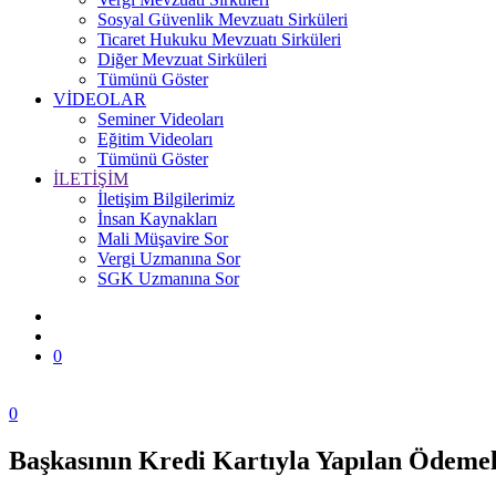
Sosyal Güvenlik Mevzuatı Sirküleri
Ticaret Hukuku Mevzuatı Sirküleri
Diğer Mevzuat Sirküleri
Tümünü Göster
VİDEOLAR
Seminer Videoları
Eğitim Videoları
Tümünü Göster
İLETİŞİM
İletişim Bilgilerimiz
İnsan Kaynakları
Mali Müşavire Sor
Vergi Uzmanına Sor
SGK Uzmanına Sor
0
0
Başkasının Kredi Kartıyla Yapılan Ödeme
Zonguldak