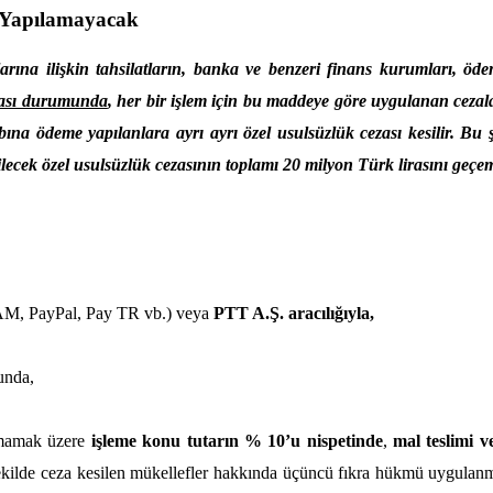
t Yapılamayacak
arına ilişkin tahsilatların, banka ve benzeri finans kurumları, öd
lması durumunda
, her bir işlem için bu maddeye göre uygulanan ceza
abına ödeme yapılanlara ayrı ayrı özel usulsüzlük cezası kesilir. 
ilecek özel usulsüzlük cezasının toplamı 20 milyon Türk lirasını geçe
M, PayPal, Pay TR vb.) veya
PTT A.Ş. aracılığıyla,
unda,
lmamak üzere
işleme konu tutarın % 10’u nispetinde
,
mal teslimi v
kilde ceza kesilen mükellefler hakkında üçüncü fıkra hükmü uygulanmaz