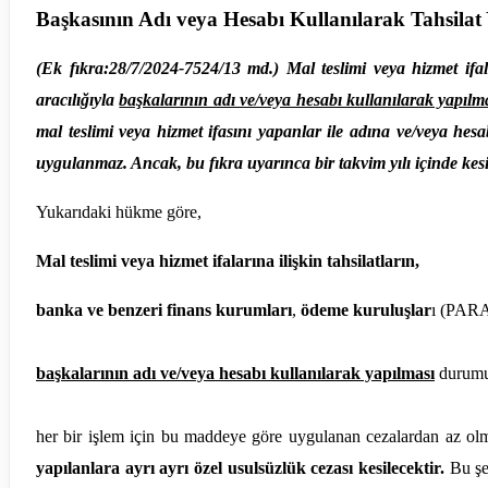
Başkasının Adı veya Hesabı Kullanılarak Tahsila
(Ek fıkra:28/7/2024-7524/13 md.) Mal teslimi veya hizmet ifal
aracılığıyla
başkalarının adı ve/veya hesabı kullanılarak yapı
mal teslimi veya hizmet ifasını yapanlar ile adına ve/veya hes
uygulanmaz. Ancak, bu fıkra uyarınca bir takvim yılı içinde kes
Yukarıdaki hükme göre,
Mal teslimi veya hizmet ifalarına ilişkin tahsilatların,
banka ve benzeri finans kurumları
,
ödeme kuruluşlar
ı (PARA
başkalarının adı ve/veya hesabı kullanılarak yapılması
durum
her bir işlem için bu maddeye göre uygulanan cezalardan az o
yapılanlara ayrı ayrı özel usulsüzlük cezası kesilecektir.
Bu şe