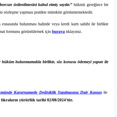
 borcun üstlenilmesini kabul etmiş sayılır.
”
hükmü gereğince bir
llefin sözleşme yapması pratikte mümkün görünmemektedir.
ış esnasında bulunması halinde veya kredi kartı sahibi ile birlikte
imat formunu görüntülemek için
buraya
tıklayınız.
bir hüküm bulunmamakla birlikte, söz konusu ödemeyi yapan ile
ükmünde Kararnamede Değişiklik Yapılmasına Dair Kanun
ile
ıkraların yürürlük tarihi 02/08/2024'tür.