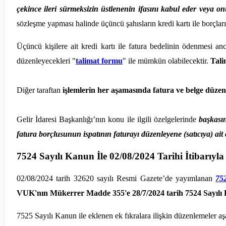
çekince ileri sürmeksizin üstlenenin ifasını kabul eder veya onu
sözleşme yapması halinde üçüncü şahısların kredi kartı ile borç
Üçüncü kişilere ait kredi kartı ile fatura bedelinin ödenmesi anca
düzenleyecekleri "
talimat formu
" ile mümkün olabilecektir.
Tali
Diğer taraftan
işlemlerin her aşamasında fatura ve belge düzen
Gelir İdaresi Başkanlığı’nın konu ile ilgili özelgelerinde
başkası
fatura borçlusunun ispatının faturayı düzenleyene (satıcıya) ait
7524 Sayılı Kanun İle 02/08/2024 Tarihi İtibarıyla
02/08/2024 tarih 32620 sayılı Resmi Gazete’de yayımlanan
75
VUK'nın Mükerrer Madde 355'e 28/7/2024 tarih 7524 Sayılı Ka
7525 Sayılı Kanun ile eklenen ek fıkralara ilişkin düzenlemeler aşa