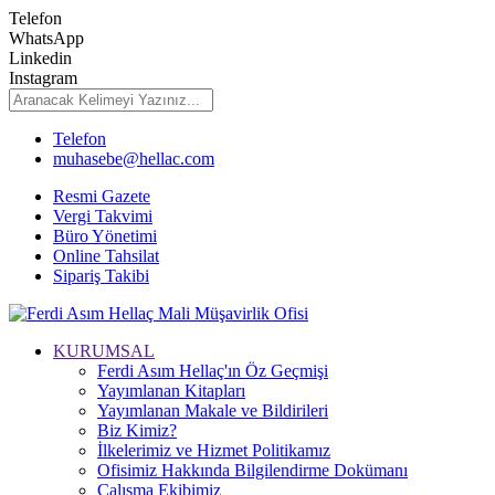
Telefon
WhatsApp
Linkedin
Instagram
Telefon
muhasebe@hellac.com
Resmi Gazete
Vergi Takvimi
Büro Yönetimi
Online Tahsilat
Sipariş Takibi
KURUMSAL
Ferdi Asım Hellaç'ın Öz Geçmişi
Yayımlanan Kitapları
Yayımlanan Makale ve Bildirileri
Biz Kimiz?
İlkelerimiz ve Hizmet Politikamız
Ofisimiz Hakkında Bilgilendirme Dokümanı
Çalışma Ekibimiz