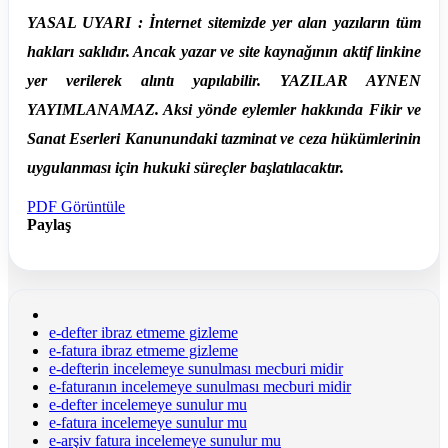
YASAL UYARI : İnternet sitemizde yer alan yazıların tüm
hakları saklıdır. Ancak yazar ve site kaynağının aktif linkine
yer verilerek alıntı yapılabilir. YAZILAR AYNEN
YAYIMLANAMAZ. Aksi yönde eylemler hakkında Fikir ve
Sanat Eserleri Kanunundaki tazminat ve ceza hükümlerinin
uygulanması için hukuki süreçler başlatılacaktır.
PDF Görüntüle
Paylaş
e-defter ibraz etmeme gizleme
e-fatura ibraz etmeme gizleme
e-defterin incelemeye sunulması mecburi midir
e-faturanın incelemeye sunulması mecburi midir
e-defter incelemeye sunulur mu
e-fatura incelemeye sunulur mu
e-arşiv fatura incelemeye sunulur mu