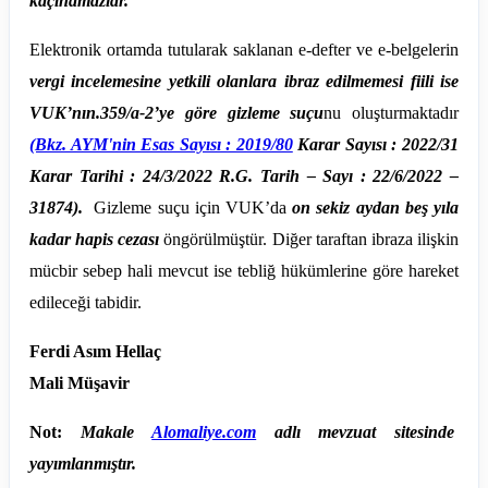
kaçınamazlar.
Elektronik ortamda tutularak saklanan e-defter ve e-belgelerin
vergi incelemesine yetkili olanlara ibraz edilmemesi fiili ise
VUK’nın.359/a-2’ye göre gizleme suçu
nu oluşturmaktadır
(Bkz. AYM'nin Esas Sayısı : 2019/80
Karar Sayısı : 2022/31
Karar Tarihi : 24/3/2022 R.G. Tarih – Sayı : 22/6/2022 –
31874).
Gizleme suçu için VUK’da
on
sekiz aydan beş yıla
kadar hapis cezası
öngörülmüştür. Diğer taraftan ibraza ilişkin
mücbir sebep hali mevcut ise tebliğ hükümlerine göre hareket
edileceği tabidir.
Ferdi Asım Hellaç
Mali Müşavir
Not:
Makale
Alomaliye.com
adlı mevzuat sitesinde
yayımlanmıştır.