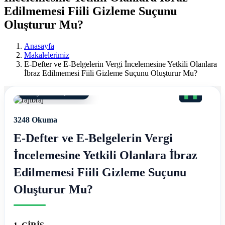
Ereğli
Edilmemesi Fiili Gizleme Suçunu
Mali
Oluşturur Mu?
Müşavir
Anasayfa
Makalelerimiz
Ferdi
E-Defter ve E-Belgelerin Vergi İncelemesine Yetkili Olanlara
İbraz Edilmemesi Fiili Gizleme Suçunu Oluşturur Mu?
Asım
28 Eylül 2023, 15:25
Hellaç
3248 Okuma
E-Defter ve E-Belgelerin Vergi
İncelemesine Yetkili Olanlara İbraz
Edilmemesi Fiili Gizleme Suçunu
Oluşturur Mu?