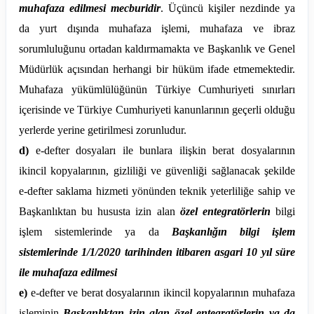
muhafaza edilmesi mecburidir
. Üçüncü kişiler nezdinde ya
da yurt dışında muhafaza işlemi, muhafaza ve ibraz
sorumluluğunu ortadan kaldırmamakta ve Başkanlık ve Genel
Müdürlük açısından herhangi bir hüküm ifade etmemektedir.
Muhafaza yükümlülüğünün Türkiye Cumhuriyeti sınırları
içerisinde ve Türkiye Cumhuriyeti kanunlarının geçerli olduğu
yerlerde yerine getirilmesi zorunludur.
d)
e-defter dosyaları ile bunlara ilişkin berat dosyalarının
ikincil kopyalarının, gizliliği ve güvenliği sağlanacak şekilde
e-defter saklama hizmeti yönünden teknik yeterliliğe sahip ve
Başkanlıktan bu hususta izin alan
özel entegratörlerin
bilgi
işlem sistemlerinde ya da
Başkanlığın bilgi işlem
sistemlerinde 1/1/2020 tarihinden itibaren asgari 10 yıl süre
ile muhafaza edilmesi
e)
e-defter ve berat dosyalarının ikincil kopyalarının muhafaza
işleminin
Başkanlıktan izin alan özel entegratörlerin ya da