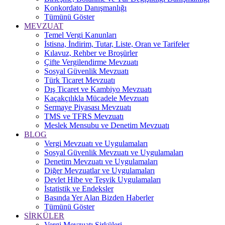
Konkordato Danışmanlığı
Tümünü Göster
MEVZUAT
Temel Vergi Kanunları
İstisna, İndirim, Tutar, Liste, Oran ve Tarifeler
Kılavuz, Rehber ve Broşürler
Çifte Vergilendirme Mevzuatı
Sosyal Güvenlik Mevzuatı
Türk Ticaret Mevzuatı
Dış Ticaret ve Kambiyo Mevzuatı
Kaçakçılıkla Mücadele Mevzuatı
Sermaye Piyasası Mevzuatı
TMS ve TFRS Mevzuatı
Meslek Mensubu ve Denetim Mevzuatı
BLOG
Vergi Mevzuatı ve Uygulamaları
Sosyal Güvenlik Mevzuatı ve Uygulamaları
Denetim Mevzuatı ve Uygulamaları
Diğer Mevzuatlar ve Uygulamaları
Devlet Hibe ve Teşvik Uygulamaları
İstatistik ve Endeksler
Basında Yer Alan Bizden Haberler
Tümünü Göster
SİRKÜLER
Vergi Mevzuatı Sirküleri