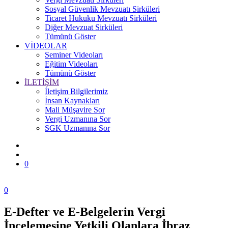
Sosyal Güvenlik Mevzuatı Sirküleri
Ticaret Hukuku Mevzuatı Sirküleri
Diğer Mevzuat Sirküleri
Tümünü Göster
VİDEOLAR
Seminer Videoları
Eğitim Videoları
Tümünü Göster
İLETİŞİM
İletişim Bilgilerimiz
İnsan Kaynakları
Mali Müşavire Sor
Vergi Uzmanına Sor
SGK Uzmanına Sor
0
0
E-Defter ve E-Belgelerin Vergi
Zonguldak
İncelemesine Yetkili Olanlara İbraz