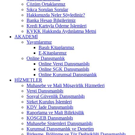
Çözüm Ortaklarımız
Sıkça Sorulan Sorular
Hakkımızda Neler Söylediniz?
Banka Hesap Bilgilerimiz
Kredi Kartıyla Ödeme İşlemleri
KVKK Hakkında Aydınlatma Metni
AKADEMİ
Yayımlarımız
Basılı Kitaplarımız
E-Kitaplarımız
Online Danışmanlık
Online Vergi Danışmanlığı
Online SGK Danışmanlığı
Online Kurumsal Danışmanlık
HİZMETLER
Muhasebe ve Mali Müşavirlik Hizmetleri
Vergi Danışmanlığı
Sosyal Güvenlik Danışmanlığı
Şirket Kuruluş İşlemleri
KDV İade Danışmanlığı
Raporlama ve Mali Bilirkişilik
KOSGEB Danışmanlığı
Muhasebe Sistemleri Danışmanlığı
Kurumsal Danışmanlık ve Denetim
Birleşme, Bölünme ve Tür Değişikliği Danışmanlığı