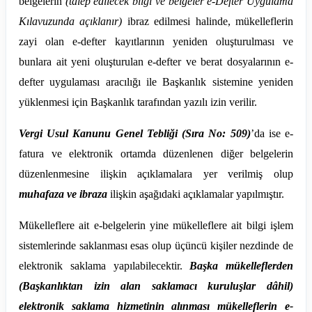
belgelerin
(talep edilecek bilgi ve belgeler e-Defter Uygulama
Kılavuzunda açıklanır)
ibraz edilmesi halinde, mükelleflerin
zayi olan e-defter kayıtlarının yeniden oluşturulması ve
bunlara ait yeni oluşturulan e-defter ve berat dosyalarının e-
defter uygulaması aracılığı ile Başkanlık sistemine yeniden
yüklenmesi için Başkanlık tarafından yazılı izin verilir.
Vergi Usul Kanunu Genel Tebliği (Sıra No: 509)
’da ise e-
fatura ve elektronik ortamda düzenlenen diğer belgelerin
düzenlenmesine ilişkin açıklamalara yer verilmiş olup
muhafaza ve ibraza
ilişkin aşağıdaki açıklamalar yapılmıştır.
Mükelleflere ait e-belgelerin yine mükelleflere ait bilgi işlem
sistemlerinde saklanması esas olup üçüncü kişiler nezdinde de
elektronik saklama yapılabilecektir.
Başka mükelleflerden
(Başkanlıktan izin alan saklamacı kuruluşlar dâhil)
elektronik saklama hizmetinin alınması mükelleflerin e-