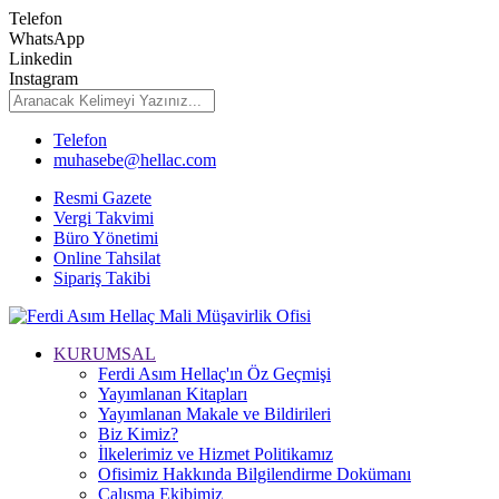
Telefon
WhatsApp
Linkedin
Instagram
Telefon
muhasebe@hellac.com
Resmi Gazete
Vergi Takvimi
Büro Yönetimi
Online Tahsilat
Sipariş Takibi
KURUMSAL
Ferdi Asım Hellaç'ın Öz Geçmişi
Yayımlanan Kitapları
Yayımlanan Makale ve Bildirileri
Biz Kimiz?
İlkelerimiz ve Hizmet Politikamız
Ofisimiz Hakkında Bilgilendirme Dokümanı
Çalışma Ekibimiz