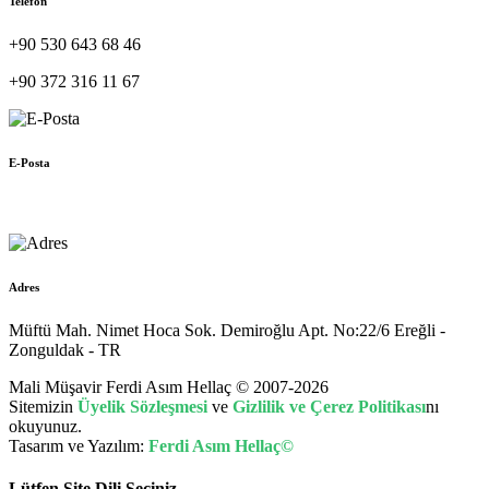
Telefon
+90 530 643 68 46
+90 372 316 11 67
E-Posta
muhasebe@hellac.com
Adres
Müftü Mah. Nimet Hoca Sok. Demiroğlu Apt. No:22/6 Ereğli -
Zonguldak - TR
Mali Müşavir Ferdi Asım Hellaç © 2007-2026
Sitemizin
Üyelik Sözleşmesi
ve
Gizlilik ve Çerez Politikası
nı
okuyunuz.
Tasarım ve Yazılım:
Ferdi Asım Hellaç©
Lütfen Site Dili Seçiniz