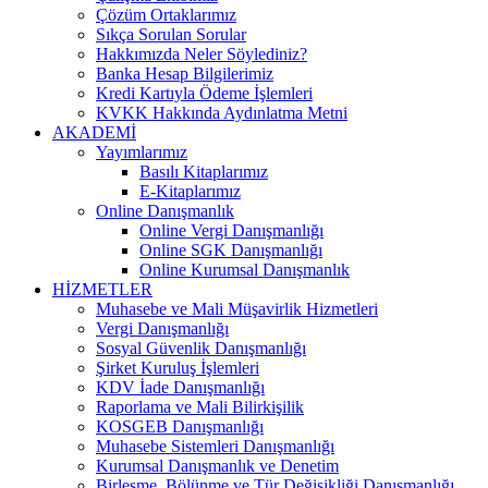
Çözüm Ortaklarımız
Sıkça Sorulan Sorular
Hakkımızda Neler Söylediniz?
Banka Hesap Bilgilerimiz
Kredi Kartıyla Ödeme İşlemleri
KVKK Hakkında Aydınlatma Metni
AKADEMİ
Yayımlarımız
Basılı Kitaplarımız
E-Kitaplarımız
Online Danışmanlık
Online Vergi Danışmanlığı
Online SGK Danışmanlığı
Online Kurumsal Danışmanlık
HİZMETLER
Muhasebe ve Mali Müşavirlik Hizmetleri
Vergi Danışmanlığı
Sosyal Güvenlik Danışmanlığı
Şirket Kuruluş İşlemleri
KDV İade Danışmanlığı
Raporlama ve Mali Bilirkişilik
KOSGEB Danışmanlığı
Muhasebe Sistemleri Danışmanlığı
Kurumsal Danışmanlık ve Denetim
Birleşme, Bölünme ve Tür Değişikliği Danışmanlığı