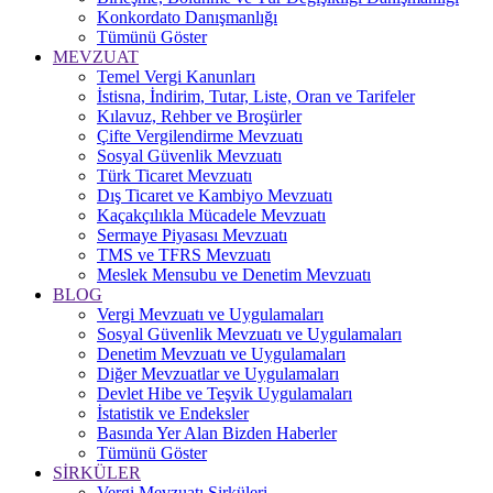
Konkordato Danışmanlığı
Tümünü Göster
MEVZUAT
Temel Vergi Kanunları
İstisna, İndirim, Tutar, Liste, Oran ve Tarifeler
Kılavuz, Rehber ve Broşürler
Çifte Vergilendirme Mevzuatı
Sosyal Güvenlik Mevzuatı
Türk Ticaret Mevzuatı
Dış Ticaret ve Kambiyo Mevzuatı
Kaçakçılıkla Mücadele Mevzuatı
Sermaye Piyasası Mevzuatı
TMS ve TFRS Mevzuatı
Meslek Mensubu ve Denetim Mevzuatı
BLOG
Vergi Mevzuatı ve Uygulamaları
Sosyal Güvenlik Mevzuatı ve Uygulamaları
Denetim Mevzuatı ve Uygulamaları
Diğer Mevzuatlar ve Uygulamaları
Devlet Hibe ve Teşvik Uygulamaları
İstatistik ve Endeksler
Basında Yer Alan Bizden Haberler
Tümünü Göster
SİRKÜLER
Vergi Mevzuatı Sirküleri