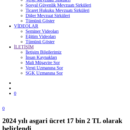
Sosyal Güvenlik Mevzuatı Sirküleri
Ticaret Hukuku Mevzuatı Sirküleri
Diğer Mevzuat Sirküleri
Tümünü Göster
VİDEOLAR
Seminer Videoları
Eğitim Videoları
Tümünü Göster
İLETİŞİM
İletişim Bilgilerimiz
İnsan Kaynakları
Mali Müşavire Sor
Vergi Uzmanına Sor
SGK Uzmanına Sor
0
0
2024 yılı asgari ücret 17 bin 2 TL olarak
Zonguldak
belirlendi