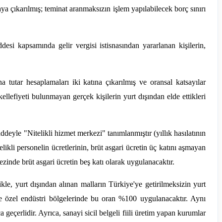
 çıkarılmış; teminat aranmaksızın işlem yapılabilecek borç sınırı
 kapsamında gelir vergisi istisnasından yararlanan kişilerin,
tutar hesaplamaları iki katına çıkarılmış ve oransal katsayılar
efiyeti bulunmayan gerçek kişilerin yurt dışından elde ettikleri
yle "Nitelikli hizmet merkezi" tanımlanmıştır (yıllık hasılatının
elikli personelin ücretlerinin, brüt asgari ücretin üç katını aşmayan
zinde brüt asgari ücretin beş katı olarak uygulanacaktır.
e, yurt dışından alınan malların Türkiye'ye getirilmeksizin yurt
 ve özel endüstri bölgelerinde bu oran %100 uygulanacaktır. Aynı
 geçerlidir. Ayrıca, sanayi sicil belgeli fiili üretim yapan kurumlar