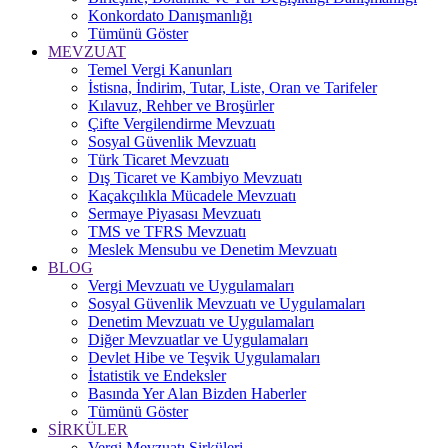
Konkordato Danışmanlığı
Tümünü Göster
MEVZUAT
Temel Vergi Kanunları
İstisna, İndirim, Tutar, Liste, Oran ve Tarifeler
Kılavuz, Rehber ve Broşürler
Çifte Vergilendirme Mevzuatı
Sosyal Güvenlik Mevzuatı
Türk Ticaret Mevzuatı
Dış Ticaret ve Kambiyo Mevzuatı
Kaçakçılıkla Mücadele Mevzuatı
Sermaye Piyasası Mevzuatı
TMS ve TFRS Mevzuatı
Meslek Mensubu ve Denetim Mevzuatı
BLOG
Vergi Mevzuatı ve Uygulamaları
Sosyal Güvenlik Mevzuatı ve Uygulamaları
Denetim Mevzuatı ve Uygulamaları
Diğer Mevzuatlar ve Uygulamaları
Devlet Hibe ve Teşvik Uygulamaları
İstatistik ve Endeksler
Basında Yer Alan Bizden Haberler
Tümünü Göster
SİRKÜLER
Vergi Mevzuatı Sirküleri