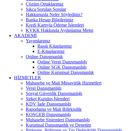
Çözüm Ortaklarımız
Sıkça Sorulan Sorular
Hakkımızda Neler Söylediniz?
Banka Hesap Bilgilerimiz
Kredi Kartıyla Ödeme İşlemleri
KVKK Hakkında Aydınlatma Metni
AKADEMİ
Yayımlarımız
Basılı Kitaplarımız
E-Kitaplarımız
Online Danışmanlık
Online Vergi Danışmanlığı
Online SGK Danışmanlığı
Online Kurumsal Danışmanlık
HİZMETLER
Muhasebe ve Mali Müşavirlik Hizmetleri
Vergi Danışmanlığı
Sosyal Güvenlik Danışmanlığı
Şirket Kuruluş İşlemleri
KDV İade Danışmanlığı
Raporlama ve Mali Bilirkişilik
KOSGEB Danışmanlığı
Muhasebe Sistemleri Danışmanlığı
Kurumsal Danışmanlık ve Denetim
Birleşme, Bölünme ve Tür Değişikliği Danışmanlığı