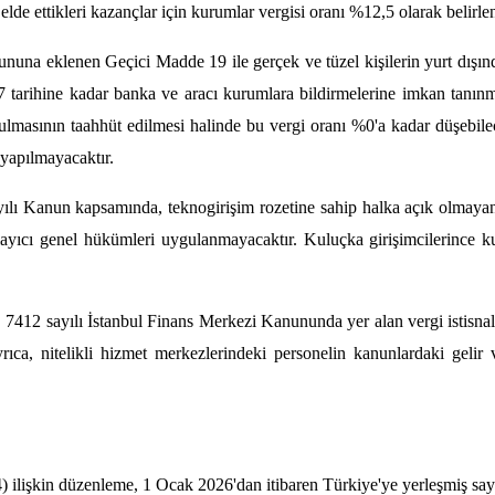
elde ettikleri kazançlar için kurumlar vergisi oranı %12,5 olarak belirlen
una eklenen Geçici Madde 19 ile gerçek ve tüzel kişilerin yurt dışınd
tarihine kadar banka ve aracı kurumlara bildirmelerine imkan tanınmış
tutulmasının taahhüt edilmesi halinde bu vergi oranı %0'a kadar düşebilec
t yapılmayacaktır.
lı Kanun kapsamında, teknogirişim rozetine sahip halka açık olmayan ş
yıcı genel hükümleri uygulanmayacaktır. Kuluçka girişimcilerince kuru
:
7412 sayılı İstanbul Finans Merkezi Kanununda yer alan vergi istisnalar
Ayrıca, nitelikli hizmet merkezlerindeki personelin kanunlardaki gelir
4) ilişkin düzenleme, 1 Ocak 2026'dan itibaren Türkiye'ye yerleşmiş sa