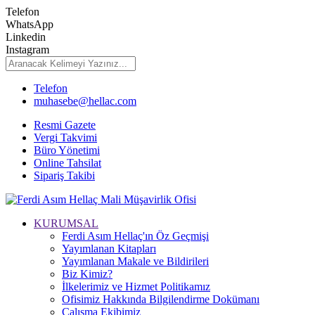
Telefon
WhatsApp
Linkedin
Instagram
Telefon
muhasebe@hellac.com
Resmi Gazete
Vergi Takvimi
Büro Yönetimi
Online Tahsilat
Sipariş Takibi
KURUMSAL
Ferdi Asım Hellaç'ın Öz Geçmişi
Yayımlanan Kitapları
Yayımlanan Makale ve Bildirileri
Biz Kimiz?
İlkelerimiz ve Hizmet Politikamız
Ofisimiz Hakkında Bilgilendirme Dokümanı
Çalışma Ekibimiz