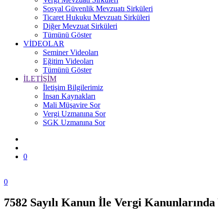
Sosyal Güvenlik Mevzuatı Sirküleri
Ticaret Hukuku Mevzuatı Sirküleri
Diğer Mevzuat Sirküleri
Tümünü Göster
VİDEOLAR
Seminer Videoları
Eğitim Videoları
Tümünü Göster
İLETİŞİM
İletişim Bilgilerimiz
İnsan Kaynakları
Mali Müşavire Sor
Vergi Uzmanına Sor
SGK Uzmanına Sor
0
0
7582 Sayılı Kanun İle Vergi Kanunlarında 
Zonguldak