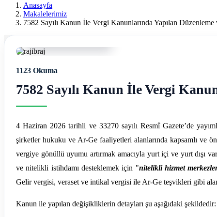
Ereğli
Anasayfa
Makalelerimiz
Mali
7582 Sayılı Kanun İle Vergi Kanunlarında Yapılan Düzenleme v
Müşavir
04 Haziran 2026, 20:47
Ferdi
1123 Okuma
Asım
7582 Sayılı Kanun İle Vergi Kanun
Hellaç
4 Haziran 2026 tarihli ve 33270 sayılı Resmî Gazete’de yayım
şirketler hukuku ve Ar-Ge faaliyetleri alanlarında kapsamlı ve ön
vergiye gönüllü uyumu artırmak amacıyla yurt içi ve yurt dışı va
ve nitelikli istihdamı desteklemek için "
nitelikli hizmet merkezle
Gelir vergisi, veraset ve intikal vergisi ile Ar-Ge teşvikleri gib
Kanun ile yapılan değişikliklerin detayları şu aşağıdaki şekildedir: