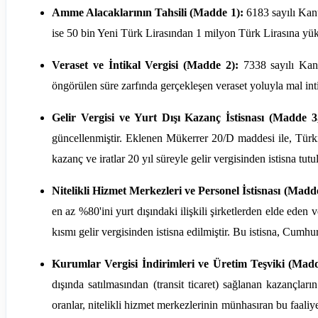
Amme Alacaklarının Tahsili (Madde 1):
6183 sayılı Kanu
ise 50 bin Yeni Türk Lirasından 1 milyon Türk Lirasına yüks
Veraset ve İntikal Vergisi (Madde 2):
7338 sayılı Kanu
öngörülen süre zarfında gerçekleşen veraset yoluyla mal inti
Gelir Vergisi ve Yurt Dışı Kazanç İstisnası (Madde 3,
güncellenmiştir. Eklenen Mükerrer 20/D maddesi ile, Türki
kazanç ve iratlar 20 yıl süreyle gelir vergisinden istisna tut
Nitelikli Hizmet Merkezleri ve Personel İstisnası (Madde
en az %80'ini yurt dışındaki ilişkili şirketlerden elde eden v
kısmı gelir vergisinden istisna edilmiştir. Bu istisna, Cumh
Kurumlar Vergisi İndirimleri ve Üretim Teşviki (Madde
dışında satılmasından (transit ticaret) sağlanan kazançla
oranlar, nitelikli hizmet merkezlerinin münhasıran bu faaliye