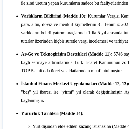
ile zirai üretim yapan kurumların sadece bu faaliyetlerinden 
Varlıkların Bildirimi (Madde 10):
Kurumlar Vergisi Kanun
para, altın, döviz ve menkul kıymetlerini 31 Temmuz 2027 
varlıkların belirli yatırım araçlarında 1 ila 5 yıl arasında 
tutarlar üzerinden hiçbir suretle vergi incelemesi ve tarhiya
Ar-Ge ve Teknogirişim Destekleri (Madde 11):
5746 sayı
bağlı sermaye artırımlarında Türk Ticaret Kanununun zorla
TOBB'a ait oda ücret ve aidatlarından muaf tutulmuştur.
İstanbul Finans Merkezi Uygulamaları (Madde 12, 13)
"beş" yıl ibaresi ise "yirmi" yıl olarak değiştirilmiştir. 
bağlanmıştır.
Yürürlük Tarihleri (Madde 14):
Yurt dışından elde edilen kazanç istisnasına (Madde 