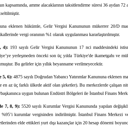
n kapsamında, amme alacaklarının taksitlendirme süresi 36 aydan 72 aya
eltilmiştir.
na eklenen hükümle, Gelir Vergisi Kanununun mükerrer 20/D maddesi
kallerinde vergi oranının %1 olarak uygulanması kararlaştırılmıştır.
 4):
193 sayılı Gelir Vergisi Kanununun 17 nci maddesindeki istisna 
ye’ye yerleşmeden önceki son üç yılda Türkiye'de ikametgahı ve mükell
ulmuştur. Bu gelirler için yıllık beyanname verilmeyecektir.
 5, 6):
4875 sayılı Doğrudan Yabancı Yatırımlar Kanununa eklenen madde
e en az üç farklı ülkede aktif olan şirketler). Bu merkezlerde çalışan nit
urbaşkanınca uygun bulunan Endüstri Bölgeleri ile İstanbul Finans Merke
 7, 8, 9):
5520 sayılı Kurumlar Vergisi Kanununda yapılan değişiklikl
rın %95’i kurumlar vergisinden indirilmiştir. İstanbul Finans Merkezi
tlerinden elde ettikleri yurt dışı kazançlar için 20 hesap dönemi boyunca