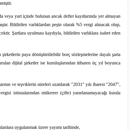
miştir.
a veya yurt içinde bulunan ancak defter kayıtlarında yer almayan
tır. Bildirilen varlıklardan peşin olarak %5 vergi alınacak olup,
ektir. Şartlara uyulması kaydıyla, bildirilen varlıklara isabet eden
irketlerin paya dönüştürülebilir borç sözleşmelerine dayalı şarta
lan dijital şirketler ise kuruluşlarından itibaren üç yıl boyunca
ının ve teşviklerin süreleri uzatılarak "2031" yılı ibaresi "2047",
 vergisi istisnalarından mükerrer (çifte) yararlanamayacağı kurala
yılanlara uygulanmak üzere yayımı tarihinde,