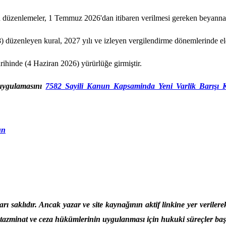
in düzenlemeler, 1 Temmuz 2026'dan itibaren verilmesi gereken beyann
8) düzenleyen kural, 2027 yılı ve izleyen vergilendirme dönemlerinde e
ihinde (4 Haziran 2026) yürürlüğe girmiştir.
 uygulamasını
7582 Sayili Kanun Kapsaminda Yeni Varlik Barışı Ka
un
arı saklıdır. Ancak yazar ve site kaynağının aktif linkine yer v
azminat ve ceza hükümlerinin uygulanması için hukuki süreçler başla