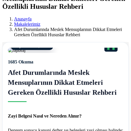
Ereğli
Özellikli Hususlar Rehberi
Mali
Anasayfa
Müşavir
Makalelerimiz
Afet Durumlarında Meslek Mensuplarının Dikkat Etmeleri
Ferdi
Gereken Özellikli Hususlar Rehberi
Asım
22 Şubat 2023, 09:46
Hellaç
1685 Okuma
Afet Durumlarında Meslek
Mensuplarının Dikkat Etmeleri
Gereken Özellikli Hususlar Rehberi
Zayi Belgesi Nasıl ve Nereden Alınır?
Deprem sonucu kanuni defter ve belgeleri zayi olması halinde;