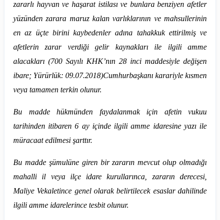
zararlı hayvan ve haşarat istilası ve bunlara benziyen afetler
yüzünden zarara maruz kalan varlıklarının ve mahsullerinin
en az üçte birini kaybedenler adına tahakkuk ettirilmiş ve
afetlerin zarar verdiği gelir kaynakları ile ilgili amme
alacakları (700 Sayılı KHK’nın 28 inci maddesiyle değişen
ibare; Yürürlük: 09.07.2018)Cumhurbaşkanı karariyle kısmen
veya tamamen terkin olunur.
Bu madde hükmünden faydalanmak için afetin vukuu
tarihinden itibaren 6 ay içinde ilgili amme idaresine yazı ile
müracaat edilmesi şarttır.
Bu madde şümulüne giren bir zararın mevcut olup olmadığı
mahalli il veya ilçe idare kurullarınca, zararın derecesi,
Maliye Vekaletince genel olarak belirtilecek esaslar dahilinde
ilgili amme idarelerince tesbit olunur.