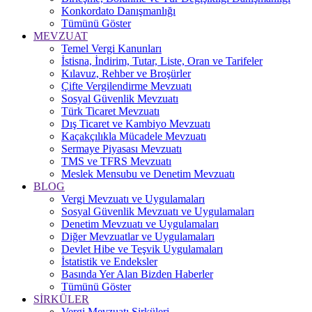
Konkordato Danışmanlığı
Tümünü Göster
MEVZUAT
Temel Vergi Kanunları
İstisna, İndirim, Tutar, Liste, Oran ve Tarifeler
Kılavuz, Rehber ve Broşürler
Çifte Vergilendirme Mevzuatı
Sosyal Güvenlik Mevzuatı
Türk Ticaret Mevzuatı
Dış Ticaret ve Kambiyo Mevzuatı
Kaçakçılıkla Mücadele Mevzuatı
Sermaye Piyasası Mevzuatı
TMS ve TFRS Mevzuatı
Meslek Mensubu ve Denetim Mevzuatı
BLOG
Vergi Mevzuatı ve Uygulamaları
Sosyal Güvenlik Mevzuatı ve Uygulamaları
Denetim Mevzuatı ve Uygulamaları
Diğer Mevzuatlar ve Uygulamaları
Devlet Hibe ve Teşvik Uygulamaları
İstatistik ve Endeksler
Basında Yer Alan Bizden Haberler
Tümünü Göster
SİRKÜLER
Vergi Mevzuatı Sirküleri