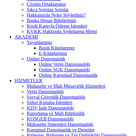
Çözüm Ortaklarımız
Sıkça Sorulan Sorular
Hakkımızda Neler Söylediniz?
Banka Hesap Bilgilerimiz
Kredi Kartıyla Ödeme İşlemleri
KVKK Hakkında Aydınlatma Metni
AKADEMİ
Yayımlarımız
Basılı Kitaplarımız
E-Kitaplarımız
Online Danışmanlık
Online Vergi Danışmanlığı
Online SGK Danışmanlığı
Online Kurumsal Danışmanlık
HİZMETLER
Muhasebe ve Mali Müşavirlik Hizmetleri
Vergi Danışmanlığı
Sosyal Güvenlik Danışmanlığı
Şirket Kuruluş İşlemleri
KDV İade Danışmanlığı
Raporlama ve Mali Bilirkişilik
KOSGEB Danışmanlığı
Muhasebe Sistemleri Danışmanlığı
Kurumsal Danışmanlık ve Denetim
Birleşme, Bölünme ve Tür Değişikliği Danışmanlığı