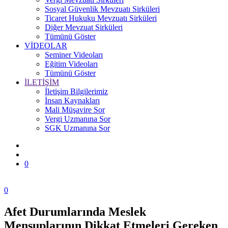
Sosyal Güvenlik Mevzuatı Sirküleri
Ticaret Hukuku Mevzuatı Sirküleri
Diğer Mevzuat Sirküleri
Tümünü Göster
VİDEOLAR
Seminer Videoları
Eğitim Videoları
Tümünü Göster
İLETİŞİM
İletişim Bilgilerimiz
İnsan Kaynakları
Mali Müşavire Sor
Vergi Uzmanına Sor
SGK Uzmanına Sor
0
0
Afet Durumlarında Meslek
Zonguldak
Mensuplarının Dikkat Etmeleri Gereken