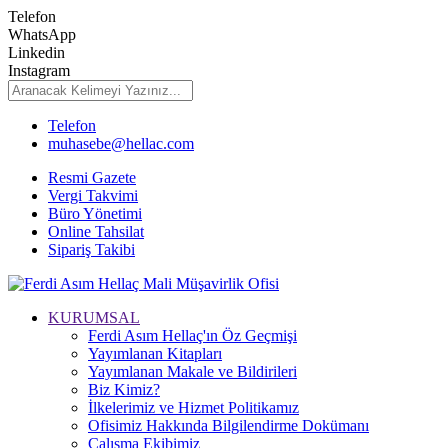
Telefon
WhatsApp
Linkedin
Instagram
Telefon
muhasebe@hellac.com
Resmi Gazete
Vergi Takvimi
Büro Yönetimi
Online Tahsilat
Sipariş Takibi
KURUMSAL
Ferdi Asım Hellaç'ın Öz Geçmişi
Yayımlanan Kitapları
Yayımlanan Makale ve Bildirileri
Biz Kimiz?
İlkelerimiz ve Hizmet Politikamız
Ofisimiz Hakkında Bilgilendirme Dokümanı
Çalışma Ekibimiz