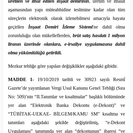
üretilen ve ithal edilen inşaat demirinin
, üretim ve ithalat
aşamasından yapı müteahhidine teslimine kadar olan tüm
süreçlerin elektronik olarak izlenebilmesi amacıyla hayata
geçirilen
İnşaat Demiri İzleme Sistemi
'ne dahil olma
zorunluluğu olan mükelleflerden,
brüt satış hasılatı 1 milyon
liranın üzerinde olanlara, e-irsaliye uygulamasına dahil
olma yükümlülüğü getirildi.
Mezkur tebliğe göre yapılan değişiklikler aşağıdaki gibidir.
MADDE 1-
19/10/2019 tarihli ve 30923 sayılı Resmî
Gazete’de yayımlanan Vergi Usul Kanunu Genel Tebliği (Sıra
No: 509)’
nin
“
II.Tanımlar
ve kısaltmalar” başlıklı bölümünde
yer alan “Elektronik Banka Dekontu (e-Dekont)” ve
“TÜBİTAK-UEKAE- BİLGEM/KAMU SM” kısaltma ve
tanımları aşağıdaki şekilde değiştirilmiş, “e-Dekont
Uygulaması” tanımında yer alan “dekontunun” ibaresi “ve