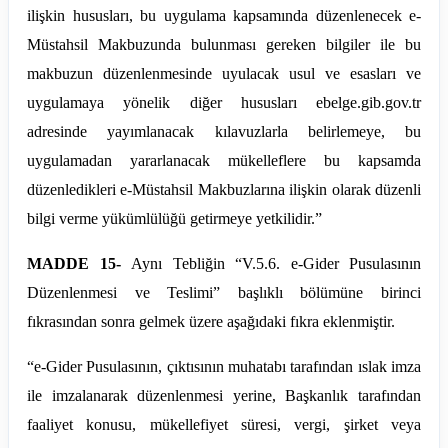
ilişkin hususları, bu uygulama kapsamında düzenlenecek e-
Müstahsil Makbuzunda bulunması gereken bilgiler ile bu
makbuzun düzenlenmesinde uyulacak usul ve esasları ve
uygulamaya yönelik diğer hususları
ebelge
.
gib
.gov.tr
adresinde yayımlanacak kılavuzlarla belirlemeye, bu
uygulamadan yararlanacak mükelleflere bu kapsamda
düzenledikleri e-Müstahsil Makbuzlarına ilişkin olarak düzenli
bilgi verme yükümlülüğü getirmeye yetkilidir.”
MADDE 15-
Aynı Tebliğin “V.
5.6
. e-Gider Pusulasının
Düzenlenmesi ve Teslimi” başlıklı bölümüne birinci
fıkrasından sonra gelmek üzere aşağıdaki fıkra eklenmiştir.
“e-Gider Pusulasının, çıktısının muhatabı tarafından ıslak imza
ile imzalanarak düzenlenmesi yerine, Başkanlık tarafından
faaliyet konusu, mükellefiyet süresi, vergi, şirket veya