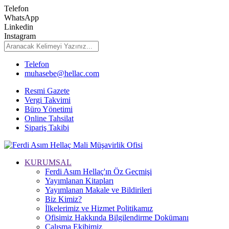
Telefon
WhatsApp
Linkedin
Instagram
Telefon
muhasebe@hellac.com
Resmi Gazete
Vergi Takvimi
Büro Yönetimi
Online Tahsilat
Sipariş Takibi
KURUMSAL
Ferdi Asım Hellaç'ın Öz Geçmişi
Yayımlanan Kitapları
Yayımlanan Makale ve Bildirileri
Biz Kimiz?
İlkelerimiz ve Hizmet Politikamız
Ofisimiz Hakkında Bilgilendirme Dokümanı
Çalışma Ekibimiz