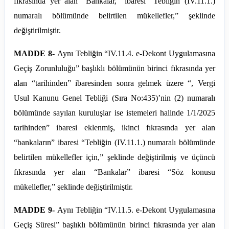
fıkrasında yer alan “Bankalar,” ibaresi “Tebliğin (IV.11.1.)
numaralı bölümünde belirtilen mükellefler,” şeklinde
değiştirilmiştir.
MADDE 8-
Aynı Tebliğin “IV.
11.4
. e-Dekont Uygulamasına
Geçiş Zorunluluğu” başlıklı bölümünün birinci fıkrasında yer
alan “tarihinden” ibaresinden sonra gelmek üzere “, Vergi
Usul Kanunu Genel Tebliği (Sıra No:435)’
nin
(2) numaralı
bölümünde sayılan kuruluşlar ise istemeleri halinde 1/1/2025
tarihinden” ibaresi eklenmiş, ikinci fıkrasında yer alan
“bankaların” ibaresi “Tebliğin (IV.11.1.) numaralı bölümünde
belirtilen mükellefler için,” şeklinde değiştirilmiş ve üçüncü
fıkrasında yer alan “Bankalar” ibaresi “Söz konusu
mükellefler,” şeklinde değiştirilmiştir.
MADDE 9-
Aynı Tebliğin “IV.
11.5
. e-Dekont Uygulamasına
Geçiş Süresi” başlıklı bölümünün birinci fıkrasında yer alan