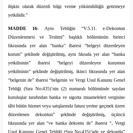
ilişkin olarak düzenli bilgi verme yükümlülüğü getirmeye
yetkilidir.”
MADDE 16-
Aynı Tebliğin “V.5.11. e-Dekontun
Düzenlenmesi ve Teslimi” başlıklı bölümünün birinci
fıkrasında yer alan “banka” ibaresi “belgeyi düzenleyen
kurum” şeklinde değiştirilmiş, aynı fıkrada yer alan “banka
yetkilisinin” ibaresi “belgeyi düzenleyen kurumun
yetkilisinin” şeklinde değiştirilmiş, ikinci fıkrasında yer alan
“belgenin de” ibaresi “belgenin ve Vergi Usul Kanunu Genel
Tebliği (Sıra No:435)’
nin
(2) numaralı bölümünde sayılan
kuruluşlar tarafından banka ve sigorta muameleleri vergisine
tâbi bütün hizmet veya satışlarında fatura yerine geçmek üzere
düzenlenen dekontun” şeklinde değiştirilmiş, üçüncü
fıkrasında yer alan “ve banka dekontu ile” ibaresi “, Vergi
Usul Kanunu Genel Tebliği (Sıra No:435)’
nde
ve dekontla”