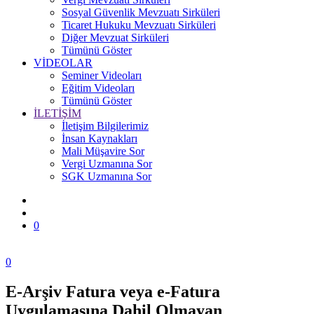
Sosyal Güvenlik Mevzuatı Sirküleri
Ticaret Hukuku Mevzuatı Sirküleri
Diğer Mevzuat Sirküleri
Tümünü Göster
VİDEOLAR
Seminer Videoları
Eğitim Videoları
Tümünü Göster
İLETİŞİM
İletişim Bilgilerimiz
İnsan Kaynakları
Mali Müşavire Sor
Vergi Uzmanına Sor
SGK Uzmanına Sor
0
0
E-Arşiv Fatura veya e-Fatura
Zonguldak
Uygulamasına Dahil Olmayan