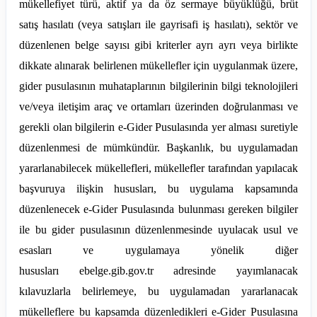
mükellefiyet türü, aktif ya da öz sermaye büyüklüğü, brüt
satış
hasılatı
(veya satışları ile gayrisafi iş hasılatı), sektör ve
düzenlenen belge sayısı gibi kriterler ayrı
ayrı
veya birlikte
dikkate alınarak belirlenen mükellefler için uygulanmak üzere,
gider pusulasının muhataplarının bilgilerinin bilgi teknolojileri
ve/veya iletişim araç ve ortamları üzerinden doğrulanması ve
gerekli olan bilgilerin e-Gider Pusulasında yer alması suretiyle
düzenlenmesi de mümkündür.
Başkanlık, bu uygulamadan
yararlanabilecek mükellefleri, mükellefler tarafından yapılacak
başvuruya ilişkin hususları, bu uygulama kapsamında
düzenlenecek e-Gider Pusulasında bulunması gereken bilgiler
ile bu gider pusulasının düzenlenmesinde uyulacak usul ve
esasları ve uygulamaya yönelik diğer
hususları
ebelge
.
gib
.gov.tr adresinde yayımlanacak
kılavuzlarla belirlemeye, bu uygulamadan yararlanacak
mükelleflere bu kapsamda düzenledikleri e-Gider Pusulasına