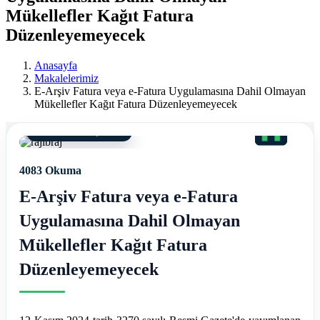
Ereğli
Mükellefler Kağıt Fatura
Mali
Düzenleyemeyecek
Müşavir
Anasayfa
Makalelerimiz
Ferdi
E-Arşiv Fatura veya e-Fatura Uygulamasına Dahil Olmayan
Mükellefler Kağıt Fatura Düzenleyemeyecek
Asım
12 Kasım 2024, 13:28
Hellaç
4083 Okuma
E-Arşiv Fatura veya e-Fatura
Uygulamasına Dahil Olmayan
Mükellefler Kağıt Fatura
Düzenleyemeyecek