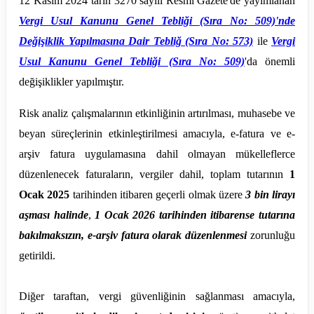
12 Kasım 2024 tarih 3270 sayılı Resmi Gazete'de yayımlanan
Vergi Usul Kanunu Genel Tebliği (Sıra No: 509)'nde
Değişiklik Yapılmasına Dair Tebliğ (Sıra No: 573)
ile
Vergi
Usul Kanunu Genel Tebliği (Sıra No: 509)
'da önemli
değişiklikler yapılmıştır.
Risk analiz çalışmalarının etkinliğinin artırılması, muhasebe ve
beyan süreçlerinin etkinleştirilmesi amacıyla, e-fatura ve e-
arşiv fatura uygulamasına dahil olmayan mükelleflerce
düzenlenecek faturaların, vergiler dahil, toplam tutarının
1
Ocak 2025
tarihinden itibaren geçerli olmak üzere
3 bin lirayı
aşması halinde
,
1 Ocak 2026 tarihinden itibarense tutarına
bakılmaksızın, e-arşiv fatura olarak düzenlenmesi
zorunluğu
getirildi.
Diğer taraftan, vergi güvenliğinin sağlanması amacıyla,