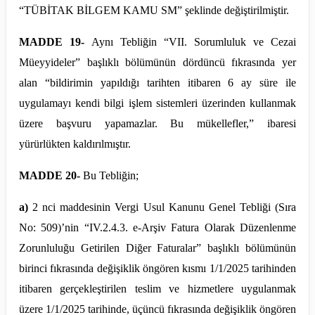
“TÜBİTAK BİLGEM KAMU SM” şeklinde değiştirilmiştir.
MADDE 19-
Aynı Tebliğin “VII. Sorumluluk ve Cezai
Müeyyideler” başlıklı bölümünün dördüncü fıkrasında yer
alan “bildirimin yapıldığı tarihten itibaren 6 ay süre ile
uygulamayı kendi bilgi işlem sistemleri üzerinden kullanmak
üzere başvuru yapamazlar. Bu mükellefler,” ibaresi
yürürlükten kaldırılmıştır.
MADDE 20-
Bu Tebliğin;
a)
2
nci
maddesinin Vergi Usul Kanunu Genel Tebliği (Sıra
No: 509)’
nin
“IV.2.4.3. e-Arşiv Fatura Olarak Düzenlenme
Zorunluluğu Getirilen Diğer Faturalar” başlıklı bölümünün
birinci fıkrasında değişiklik öngören kısmı
1/1/2025
tarihinden
itibaren gerçekleştirilen teslim ve hizmetlere uygulanmak
üzere 1/1/2025 tarihinde, üçüncü fıkrasında değişiklik öngören