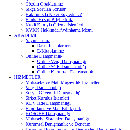
Çözüm Ortaklarımız
Sıkça Sorulan Sorular
Hakkımızda Neler Söylediniz?
Banka Hesap Bilgilerimiz
Kredi Kartıyla Ödeme İşlemleri
KVKK Hakkında Aydınlatma Metni
AKADEMİ
Yayımlarımız
Basılı Kitaplarımız
E-Kitaplarımız
Online Danışmanlık
Online Vergi Danışmanlığı
Online SGK Danışmanlığı
Online Kurumsal Danışmanlık
HİZMETLER
Muhasebe ve Mali Müşavirlik Hizmetleri
Vergi Danışmanlığı
Sosyal Güvenlik Danışmanlığı
Şirket Kuruluş İşlemleri
KDV İade Danışmanlığı
Raporlama ve Mali Bilirkişilik
KOSGEB Danışmanlığı
Muhasebe Sistemleri Danışmanlığı
Kurumsal Danışmanlık ve Denetim
Birleşme, Bölünme ve Tür Değişikliği Danışmanlığı