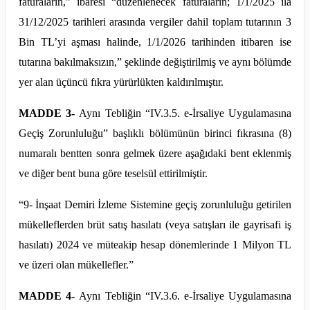
faturaların,” ibaresi “düzenlenecek faturaların; 1/1/2025 ila
31/12/2025 tarihleri arasında vergiler dahil toplam tutarının 3
Bin TL’yi aşması halinde, 1/1/2026 tarihinden itibaren ise
tutarına bakılmaksızın,” şeklinde değiştirilmiş ve aynı bölümde
yer alan üçüncü fıkra yürürlükten kaldırılmıştır.
MADDE 3-
Aynı Tebliğin “IV.
3.5
. e-İrsaliye Uygulamasına
Geçiş Zorunluluğu” başlıklı bölümünün birinci fıkrasına (8)
numaralı bentten sonra gelmek üzere aşağıdaki bent eklenmiş
ve diğer bent buna göre teselsül ettirilmiştir.
“9- İnşaat Demiri İzleme Sistemine geçiş zorunluluğu getirilen
mükelleflerden brüt satış
hasılatı
(veya satışları ile gayrisafi iş
hasılatı) 2024 ve müteakip hesap dönemlerinde 1 Milyon TL
ve üzeri olan mükellefler.”
MADDE 4-
Aynı Tebliğin “IV.
3.6
. e-İrsaliye Uygulamasına