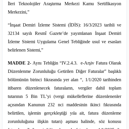
İleri Teknolojiler Araştırma Merkezi Kamu Sertifikasyon
Merkezini,”
“İnşaat Demiri İzleme Sistemi (İDİS):
16/3/2023
tarihli ve
32134 sayılı Resmî Gazete’de yayımlanan İnşaat Demiri
İzleme Sistemi Uygulama Genel Tebliğinde usul ve esasları
belirlenen Sistemi,”
MADDE 2-
Aynı Tebliğin “IV.2.4.3. e-Arşiv Fatura Olarak
Düzenlenme Zorunluluğu Getirilen Diğer Faturalar” başlıklı
bölümünün birinci fıkrasında yer alan “, 1/1/2020 tarihinden
itibaren düzenlenecek faturaların, vergiler
dahil
toplam
tutarının 5 Bin TL’yi (vergi mükelleflerine düzenlenenler
açısından Kanunun 232
nci
maddesinin ikinci fıkrasında
belirtilen, işlemin gerçekleştiği yıla ait, fatura düzenleme
zorunluluğuna ilişkin tutarı) aşması halinde, söz konusu