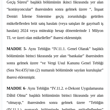
Geçiş Süresi” başlıklı bölümünün ikinci fıkrasında yer alan
“komisyoncular” ibaresinden sonra gelmek üzere “, İnşaat
Demiri İzleme Sistemine geçiş zorunluluğu getirilen
mükelleflerden brüt satış hasılatı (veya satışları ile gayrisafi iş
hasılatı) 2024 veya müteakip hesap dönemlerinde 1 Milyon
TL ve üzeri olan mükellefler” ibaresi eklenmiştir.
MADDE 5-
Aynı Tebliğin “IV.
11.1
. Genel Olarak” başlıklı
bölümünün birinci fıkrasında yer alan “bankalar” ibaresinden
sonra gelmek üzere “ve Vergi Usul Kanunu Genel Tebliği
(Sıra No:435)’
nin
(2) numaralı bölümünde sayılan kuruluşlar”
ibaresi eklenmiştir.
MADDE 6-
Aynı Tebliğin “IV.
11.2
. e-Dekont Uygulamasına
Dâhil Olma” başlıklı bölümünün birinci fıkrasında yer alan
“olmayıp,” ibaresinden sonra gelmek üzere “Tebliğin
(IV.11.1.) numaralı bölümünde belirtilen mükelleflerden”