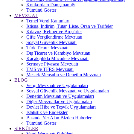
Konkordato Danışmanlığı
Tümünü Göster
MEVZUAT
Temel Vergi Kanunları
İstisna, İndirim, Tutar, Liste, Oran ve Tarifeler
Kılavuz, Rehber ve Broşürler
Çifte Vergilendirme Mevzuatı
Sosyal Güvenlik Mevzuatı
Türk Ticaret Mevzuatı
Dış Ticaret ve Kambiyo Mevzuatı
Kaçakçılıkla Mücadele Mevzuatı
Sermaye Piyasası Mevzuatı
TMS ve TFRS Mevzuatı
Meslek Mensubu ve Denetim Mevzuatı
BLOG
Vergi Mevzuatı ve Uygulamaları
Sosyal Güvenlik Mevzuatı ve Uygulamaları
Denetim Mevzuatı ve Uygulamaları
Diğer Mevzuatlar ve Uygulamaları
Devlet Hibe ve Teşvik Uygulamaları
İstatistik ve Endeksler
Basında Yer Alan Bizden Haberler
Tümünü Göster
SİRKÜLER
Vergi Mevzuatı Sirküleri