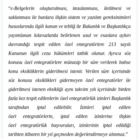
“
e-Belgelerin oluşturulması, imzalanması, iletilmesi ve
saklanması ile bunlara ilişkin sistem ve yazılım gereksinimleri
hususlarında ilgili kanun ve tebliğ ile Bakanlık ve Başkanlıkça
yayımlanan kılavuzlarda belirlenen usul ve esaslara aykırı
davrandığı tespit edilen özel
entegratörlere
213 sayılı
Kanunun ilgili ceza hükümleri tatbik olunur. Ayrıca söz
konusu özel
entegratörlere
münasip bir süre verilerek bahse
konu eksikliklerin giderilmesi istenir. Verilen süre içerisinde
söz konusu eksiklikleri gidermeyen özel
entegratörler
ile
giderilmesi istenen eksikliği aynı takvim yılı içerisinde birden
fazla kez tespit edilenlerin özel
entegratörlük
izinleri Başkanlık
tarafından iptal edilebilir. İzinleri iptal edilen
özel
entegratörlerin
, iptal edilen izinlerine ilişkin
özel
entegratörlük
başvuruları, izinlerinin iptal edildiği
tarihten itibaren bir yıl geçmeden değerlendirmeye alınmaz
.”