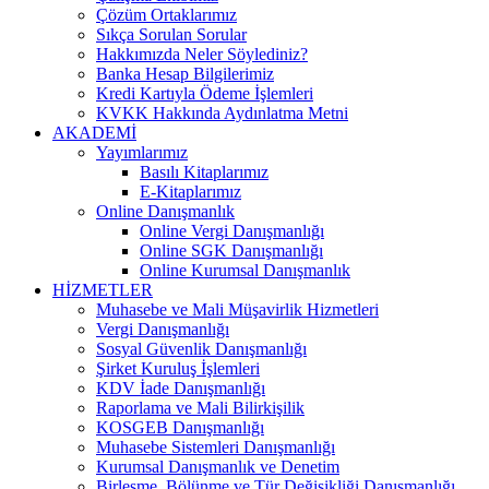
Çözüm Ortaklarımız
Sıkça Sorulan Sorular
Hakkımızda Neler Söylediniz?
Banka Hesap Bilgilerimiz
Kredi Kartıyla Ödeme İşlemleri
KVKK Hakkında Aydınlatma Metni
AKADEMİ
Yayımlarımız
Basılı Kitaplarımız
E-Kitaplarımız
Online Danışmanlık
Online Vergi Danışmanlığı
Online SGK Danışmanlığı
Online Kurumsal Danışmanlık
HİZMETLER
Muhasebe ve Mali Müşavirlik Hizmetleri
Vergi Danışmanlığı
Sosyal Güvenlik Danışmanlığı
Şirket Kuruluş İşlemleri
KDV İade Danışmanlığı
Raporlama ve Mali Bilirkişilik
KOSGEB Danışmanlığı
Muhasebe Sistemleri Danışmanlığı
Kurumsal Danışmanlık ve Denetim
Birleşme, Bölünme ve Tür Değişikliği Danışmanlığı