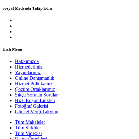
Sosyal Medyada Takip Edin
Hızlı Menü
Hakkımızda
Hizmetlerimiz
Yayımlarımız
Online Danışmanlık
Hizmet Politikamız
Çözüm Ortaklarımız
Sıkça Sorulan Sorular
Hızlı Erişim Linkleri
Fotoğraf Galerisi
Güncel Vergi Takvimi
Tüm Makaleler
Tüm Sirküler
Tüm Videolar
Rapor Örnekleri