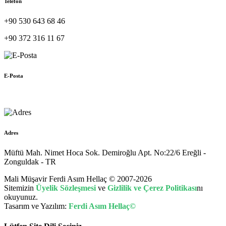
Telefon
+90 530 643 68 46
+90 372 316 11 67
E-Posta
muhasebe@hellac.com
Adres
Müftü Mah. Nimet Hoca Sok. Demiroğlu Apt. No:22/6 Ereğli -
Zonguldak - TR
Mali Müşavir Ferdi Asım Hellaç © 2007-2026
Sitemizin
Üyelik Sözleşmesi
ve
Gizlilik ve Çerez Politikası
nı
okuyunuz.
Tasarım ve Yazılım:
Ferdi Asım Hellaç©