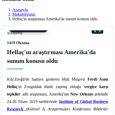
Ereğli
Anasayfa
Mali
Makalelerimiz
Hellaç'ın araştırması Amerika'da sunum konusu oldu
Müşavir
Ferdi
30 Kasım 2021, 22:18
Asım
1419 Okuma
Hellaç
Hellaç'ın araştırması Amerika'da
sunum konusu oldu
Kdz.Ereğli'de faaliyet gösteren Mali Müşavir
Ferdi Asım
Hellaç
'ın Zonguldak ilinde yapmış olduğu '
vergiye karşı
tepkiler
' adlı araştırması, Amerika'nın
New Orleans
şehrinde
24-26 Nisan 2019 tarihlerinde
Institute of Global Business
Research
(
Küresel İş Araştırmaları Konferansı Bildiriler