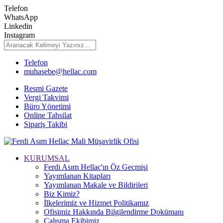
Telefon
WhatsApp
Linkedin
Instagram
Telefon
muhasebe@hellac.com
Resmi Gazete
Vergi Takvimi
Büro Yönetimi
Online Tahsilat
Sipariş Takibi
KURUMSAL
Ferdi Asım Hellaç'ın Öz Geçmişi
Yayımlanan Kitapları
Yayımlanan Makale ve Bildirileri
Biz Kimiz?
İlkelerimiz ve Hizmet Politikamız
Ofisimiz Hakkında Bilgilendirme Dokümanı
Çalışma Ekibimiz