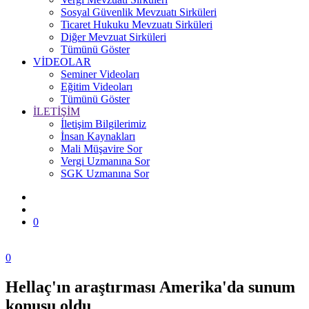
Sosyal Güvenlik Mevzuatı Sirküleri
Ticaret Hukuku Mevzuatı Sirküleri
Diğer Mevzuat Sirküleri
Tümünü Göster
VİDEOLAR
Seminer Videoları
Eğitim Videoları
Tümünü Göster
İLETİŞİM
İletişim Bilgilerimiz
İnsan Kaynakları
Mali Müşavire Sor
Vergi Uzmanına Sor
SGK Uzmanına Sor
0
0
Hellaç'ın araştırması Amerika'da sunum
Zonguldak
konusu oldu