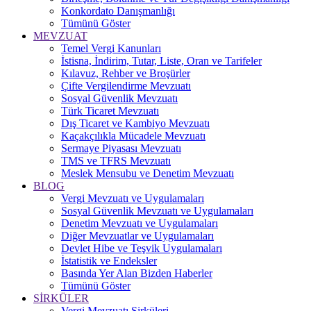
Konkordato Danışmanlığı
Tümünü Göster
MEVZUAT
Temel Vergi Kanunları
İstisna, İndirim, Tutar, Liste, Oran ve Tarifeler
Kılavuz, Rehber ve Broşürler
Çifte Vergilendirme Mevzuatı
Sosyal Güvenlik Mevzuatı
Türk Ticaret Mevzuatı
Dış Ticaret ve Kambiyo Mevzuatı
Kaçakçılıkla Mücadele Mevzuatı
Sermaye Piyasası Mevzuatı
TMS ve TFRS Mevzuatı
Meslek Mensubu ve Denetim Mevzuatı
BLOG
Vergi Mevzuatı ve Uygulamaları
Sosyal Güvenlik Mevzuatı ve Uygulamaları
Denetim Mevzuatı ve Uygulamaları
Diğer Mevzuatlar ve Uygulamaları
Devlet Hibe ve Teşvik Uygulamaları
İstatistik ve Endeksler
Basında Yer Alan Bizden Haberler
Tümünü Göster
SİRKÜLER
Vergi Mevzuatı Sirküleri