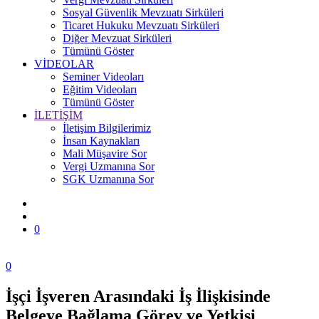
Sosyal Güvenlik Mevzuatı Sirküleri
Ticaret Hukuku Mevzuatı Sirküleri
Diğer Mevzuat Sirküleri
Tümünü Göster
VİDEOLAR
Seminer Videoları
Eğitim Videoları
Tümünü Göster
İLETİŞİM
İletişim Bilgilerimiz
İnsan Kaynakları
Mali Müşavire Sor
Vergi Uzmanına Sor
SGK Uzmanına Sor
0
0
İşçi İşveren Arasındaki İş İlişkisinde
Zonguldak
Belgeye Bağlama Görev ve Yetkisi