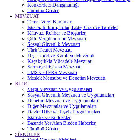
Konkordato Danışmanlığı
Tümünü Göster
MEVZUAT
Temel Vergi Kanunları
İstisna, İndirim, Tutar, Liste, Oran ve Tarifeler
Kılavuz, Rehber ve Broşürler
Çifte Vergilendirme Mevzuatı
Sosyal Güvenlik Mevzuatı
Türk Ticaret Mevzuatı
Dış Ticaret ve Kambiyo Mevzuatı
Kaçakçılıkla Mücadele Mevzuatı
Sermaye Piyasası Mevzuatı
TMS ve TFRS Mevzuatı
Meslek Mensubu ve Denetim Mevzuatı
BLOG
Vergi Mevzuatı ve Uygulamaları
Sosyal Güvenlik Mevzuatı ve Uygulamaları
Denetim Mevzuatı ve Uygulamaları
Diğer Mevzuatlar ve Uygulamaları
Devlet Hibe ve Teşvik Uygulamaları
İstatistik ve Endeksler
Basında Yer Alan Bizden Haberler
Tümünü Göster
SİRKÜLER
Vergi Mevzuatı Sirküleri