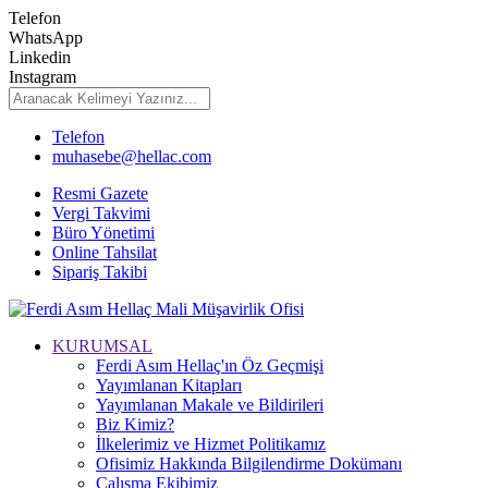
Telefon
WhatsApp
Linkedin
Instagram
Telefon
muhasebe@hellac.com
Resmi Gazete
Vergi Takvimi
Büro Yönetimi
Online Tahsilat
Sipariş Takibi
KURUMSAL
Ferdi Asım Hellaç'ın Öz Geçmişi
Yayımlanan Kitapları
Yayımlanan Makale ve Bildirileri
Biz Kimiz?
İlkelerimiz ve Hizmet Politikamız
Ofisimiz Hakkında Bilgilendirme Dokümanı
Çalışma Ekibimiz