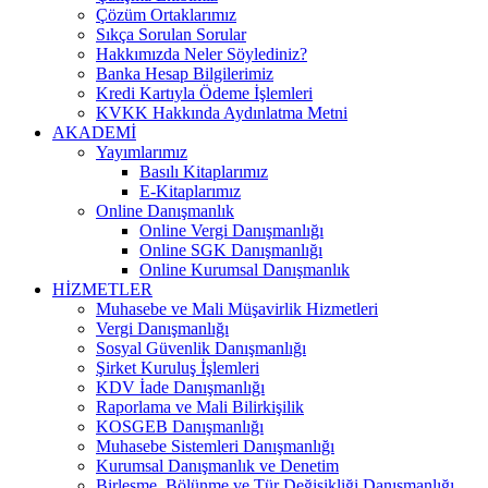
Çözüm Ortaklarımız
Sıkça Sorulan Sorular
Hakkımızda Neler Söylediniz?
Banka Hesap Bilgilerimiz
Kredi Kartıyla Ödeme İşlemleri
KVKK Hakkında Aydınlatma Metni
AKADEMİ
Yayımlarımız
Basılı Kitaplarımız
E-Kitaplarımız
Online Danışmanlık
Online Vergi Danışmanlığı
Online SGK Danışmanlığı
Online Kurumsal Danışmanlık
HİZMETLER
Muhasebe ve Mali Müşavirlik Hizmetleri
Vergi Danışmanlığı
Sosyal Güvenlik Danışmanlığı
Şirket Kuruluş İşlemleri
KDV İade Danışmanlığı
Raporlama ve Mali Bilirkişilik
KOSGEB Danışmanlığı
Muhasebe Sistemleri Danışmanlığı
Kurumsal Danışmanlık ve Denetim
Birleşme, Bölünme ve Tür Değişikliği Danışmanlığı