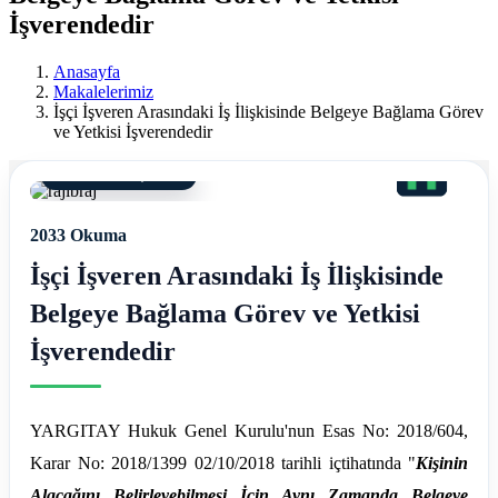
Ereğli
İşverendedir
Mali
Anasayfa
Müşavir
Makalelerimiz
İşçi İşveren Arasındaki İş İlişkisinde Belgeye Bağlama Görev
Ferdi
ve Yetkisi İşverendedir
Asım
07 Mart 2024, 17:48
Hellaç
2033 Okuma
İşçi İşveren Arasındaki İş İlişkisinde
Belgeye Bağlama Görev ve Yetkisi
İşverendedir
YARGITAY Hukuk Genel Kurulu'nun Esas No: 2018/604,
Karar No: 2018/1399 02/10/2018 tarihli içtihatında "
Kişinin
Alacağını Belirleyebilmesi İçin Aynı Zamanda Belgeye