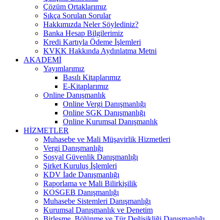
Çözüm Ortaklarımız
Sıkça Sorulan Sorular
Hakkımızda Neler Söylediniz?
Banka Hesap Bilgilerimiz
Kredi Kartıyla Ödeme İşlemleri
KVKK Hakkında Aydınlatma Metni
AKADEMİ
Yayımlarımız
Basılı Kitaplarımız
E-Kitaplarımız
Online Danışmanlık
Online Vergi Danışmanlığı
Online SGK Danışmanlığı
Online Kurumsal Danışmanlık
HİZMETLER
Muhasebe ve Mali Müşavirlik Hizmetleri
Vergi Danışmanlığı
Sosyal Güvenlik Danışmanlığı
Şirket Kuruluş İşlemleri
KDV İade Danışmanlığı
Raporlama ve Mali Bilirkişilik
KOSGEB Danışmanlığı
Muhasebe Sistemleri Danışmanlığı
Kurumsal Danışmanlık ve Denetim
Birleşme, Bölünme ve Tür Değişikliği Danışmanlığı