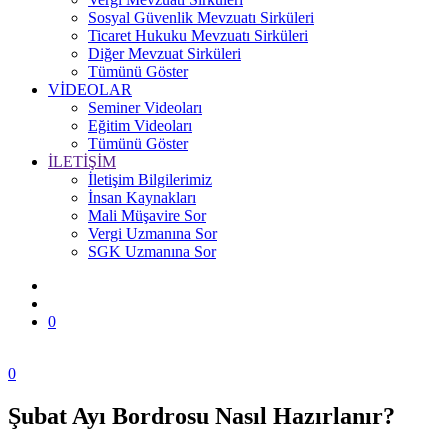
Sosyal Güvenlik Mevzuatı Sirküleri
Ticaret Hukuku Mevzuatı Sirküleri
Diğer Mevzuat Sirküleri
Tümünü Göster
VİDEOLAR
Seminer Videoları
Eğitim Videoları
Tümünü Göster
İLETİŞİM
İletişim Bilgilerimiz
İnsan Kaynakları
Mali Müşavire Sor
Vergi Uzmanına Sor
SGK Uzmanına Sor
0
0
Şubat Ayı Bordrosu Nasıl Hazırlanır?
Zonguldak