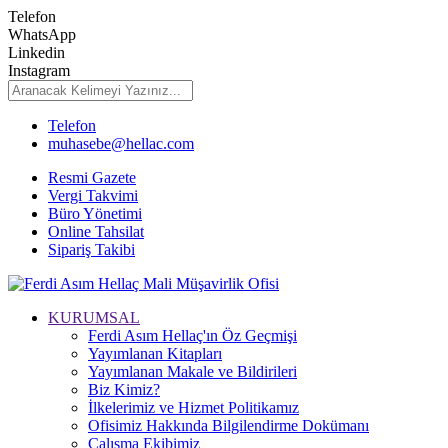
Telefon
WhatsApp
Linkedin
Instagram
Telefon
muhasebe@hellac.com
Resmi Gazete
Vergi Takvimi
Büro Yönetimi
Online Tahsilat
Sipariş Takibi
KURUMSAL
Ferdi Asım Hellaç'ın Öz Geçmişi
Yayımlanan Kitapları
Yayımlanan Makale ve Bildirileri
Biz Kimiz?
İlkelerimiz ve Hizmet Politikamız
Ofisimiz Hakkında Bilgilendirme Dokümanı
Çalışma Ekibimiz