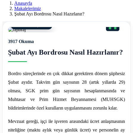
Ereğli
Anasayfa
Makalelerimiz
Mali
Şubat Ayı Bordrosu Nasıl Hazırlanır?
Müşavir
11 Mart 2026, 20:14
Ferdi
3917 Okuma
Asım
Şubat Ayı Bordrosu Nasıl Hazırlanır?
Hellaç
Bordro süreçlerinde en çok dikkat gerektiren dönem şüphesiz
Şubat ayıdır. Takvim gün sayısının 28 (artık yıllarda 29)
olması, SGK prim gün sayısının hesaplanmasında ve
Muhtasar ve Prim Hizmet Beyannamesi (MUHSGK)
bildirimlerinde özel kuralların uygulanmasını zorunlu kılar.
Mevzuat gereği, işçi ile işveren arasındaki ücret anlaşmasının
niteliğine (maktu aylık veya günlük ücret) ve personelin ay