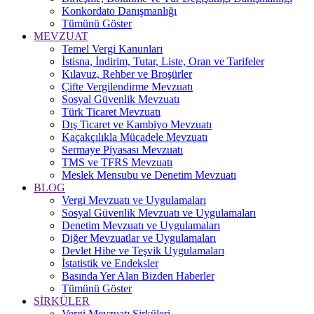
Konkordato Danışmanlığı
Tümünü Göster
MEVZUAT
Temel Vergi Kanunları
İstisna, İndirim, Tutar, Liste, Oran ve Tarifeler
Kılavuz, Rehber ve Broşürler
Çifte Vergilendirme Mevzuatı
Sosyal Güvenlik Mevzuatı
Türk Ticaret Mevzuatı
Dış Ticaret ve Kambiyo Mevzuatı
Kaçakçılıkla Mücadele Mevzuatı
Sermaye Piyasası Mevzuatı
TMS ve TFRS Mevzuatı
Meslek Mensubu ve Denetim Mevzuatı
BLOG
Vergi Mevzuatı ve Uygulamaları
Sosyal Güvenlik Mevzuatı ve Uygulamaları
Denetim Mevzuatı ve Uygulamaları
Diğer Mevzuatlar ve Uygulamaları
Devlet Hibe ve Teşvik Uygulamaları
İstatistik ve Endeksler
Basında Yer Alan Bizden Haberler
Tümünü Göster
SİRKÜLER
Vergi Mevzuatı Sirküleri