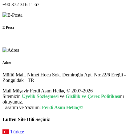
+90 372 316 11 67
E-Posta
muhasebe@hellac.com
Adres
Müftü Mah. Nimet Hoca Sok. Demiroğlu Apt. No:22/6 Ereğli -
Zonguldak - TR
Mali Müşavir Ferdi Asım Hellaç © 2007-2026
Sitemizin
Üyelik Sözleşmesi
ve
Gizlilik ve Çerez Politikası
nı
okuyunuz.
Tasarım ve Yazılım:
Ferdi Asım Hellaç©
Lütfen Site Dili Seçiniz
Türkçe