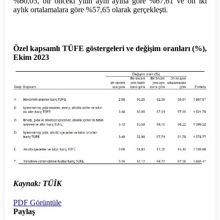
%60,05, bir önceki yılın aynı ayına göre %67,61 ve on iki
aylık ortalamalara göre %57,65 olarak gerçekleşti.
Özel kapsamlı TÜFE göstergeleri ve değişim oranları (%),
Ekim 2023
Kaynak: TÜİK
PDF Görüntüle
Paylaş