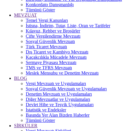
Konkordato Danışmanlığı
Tümünü Göster
MEVZUAT
Temel Vergi Kanunları
İstisna, İndirim, Tutar, Liste, Oran ve Tarifeler
Kılavuz, Rehber ve Broşürler
Çifte Vergilendirme Mevzuatı
Sosyal Güvenlik Mevzuatı
Türk Ticaret Mevzuatı
Dış Ticaret ve Kambiyo Mevzuatı
Kaçakçılıkla Mücadele Mevzuatı
Sermaye Piyasası Mevzuatı
TMS ve TFRS Mevzuatı
Meslek Mensubu ve Denetim Mevzuatı
BLOG
Vergi Mevzuatı ve Uygulamaları
Sosyal Güvenlik Mevzuatı ve Uygulamaları
Denetim Mevzuatı ve Uygulamaları
Diğer Mevzuatlar ve Uygulamaları
Devlet Hibe ve Teşvik Uygulamaları
İstatistik ve Endeksler
Basında Yer Alan Bizden Haberler
Tümünü Göster
SİRKÜLER
Vergi Mevzuatı Sirküleri