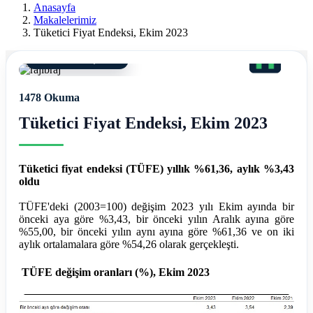
Ereğli
Anasayfa
Makalelerimiz
Mali
Tüketici Fiyat Endeksi, Ekim 2023
Müşavir
11 Kasım 2023, 09:56
Ferdi
1478 Okuma
Asım
Tüketici Fiyat Endeksi, Ekim 2023
Hellaç
Tüketici fiyat endeksi (TÜFE) yıllık %61,36, aylık %3,43
oldu
TÜFE'deki (2003=100) değişim 2023 yılı Ekim ayında bir
önceki aya göre %3,43, bir önceki yılın Aralık ayına göre
%55,00, bir önceki yılın aynı ayına göre %61,36 ve on iki
aylık ortalamalara göre %54,26 olarak gerçekleşti.
TÜFE değişim oranları (%), Ekim 2023