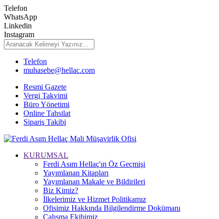
Telefon
WhatsApp
Linkedin
Instagram
Telefon
muhasebe@hellac.com
Resmi Gazete
Vergi Takvimi
Büro Yönetimi
Online Tahsilat
Sipariş Takibi
KURUMSAL
Ferdi Asım Hellaç'ın Öz Geçmişi
Yayımlanan Kitapları
Yayımlanan Makale ve Bildirileri
Biz Kimiz?
İlkelerimiz ve Hizmet Politikamız
Ofisimiz Hakkında Bilgilendirme Dokümanı
Çalışma Ekibimiz