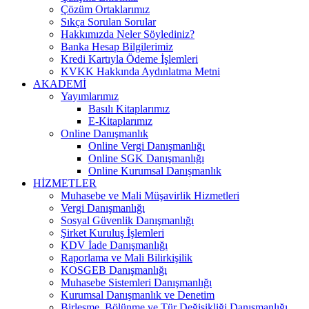
Çözüm Ortaklarımız
Sıkça Sorulan Sorular
Hakkımızda Neler Söylediniz?
Banka Hesap Bilgilerimiz
Kredi Kartıyla Ödeme İşlemleri
KVKK Hakkında Aydınlatma Metni
AKADEMİ
Yayımlarımız
Basılı Kitaplarımız
E-Kitaplarımız
Online Danışmanlık
Online Vergi Danışmanlığı
Online SGK Danışmanlığı
Online Kurumsal Danışmanlık
HİZMETLER
Muhasebe ve Mali Müşavirlik Hizmetleri
Vergi Danışmanlığı
Sosyal Güvenlik Danışmanlığı
Şirket Kuruluş İşlemleri
KDV İade Danışmanlığı
Raporlama ve Mali Bilirkişilik
KOSGEB Danışmanlığı
Muhasebe Sistemleri Danışmanlığı
Kurumsal Danışmanlık ve Denetim
Birleşme, Bölünme ve Tür Değişikliği Danışmanlığı