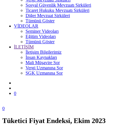
Sosyal Güvenlik Mevzuatı Sirküleri
Ticaret Hukuku Mevzuatı Sirküleri
Diğer Mevzuat Sirküleri
Tümünü Göster
VİDEOLAR
Seminer Videoları
Eğitim Videoları
Tümünü Göster
İLETİŞİM
İletişim Bilgilerimiz
İnsan Kaynakları
Mali Müşavire Sor
Vergi Uzmanına Sor
SGK Uzmanına Sor
0
0
Tüketici Fiyat Endeksi, Ekim 2023
Zonguldak