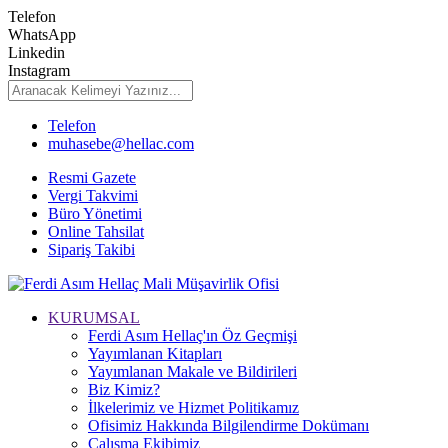
Telefon
WhatsApp
Linkedin
Instagram
Telefon
muhasebe@hellac.com
Resmi Gazete
Vergi Takvimi
Büro Yönetimi
Online Tahsilat
Sipariş Takibi
KURUMSAL
Ferdi Asım Hellaç'ın Öz Geçmişi
Yayımlanan Kitapları
Yayımlanan Makale ve Bildirileri
Biz Kimiz?
İlkelerimiz ve Hizmet Politikamız
Ofisimiz Hakkında Bilgilendirme Dokümanı
Çalışma Ekibimiz