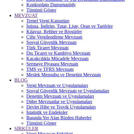
Konkordato Danışmanlığı
Tümünü Göster
MEVZUAT
Temel Vergi Kanunları
İstisna, İndirim, Tutar, Liste, Oran ve Tarifeler
Kılavuz, Rehber ve Broşürler
Çifte Vergilendirme Mevzuatı
Sosyal Güvenlik Mevzuatı
Türk Ticaret Mevzuatı
Dış Ticaret ve Kambiyo Mevzuatı
Kaçakçılıkla Mücadele Mevzuatı
Sermaye Piyasası Mevzuatı
TMS ve TFRS Mevzuatı
Meslek Mensubu ve Denetim Mevzuatı
BLOG
Vergi Mevzuatı ve Uygulamaları
Sosyal Güvenlik Mevzuatı ve Uygulamaları
Denetim Mevzuatı ve Uygulamaları
Diğer Mevzuatlar ve Uygulamaları
Devlet Hibe ve Teşvik Uygulamaları
İstatistik ve Endeksler
Basında Yer Alan Bizden Haberler
Tümünü Göster
SİRKÜLER
Vergi Mevzuatı Sirküleri