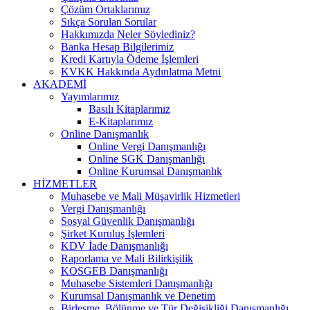
Çözüm Ortaklarımız
Sıkça Sorulan Sorular
Hakkımızda Neler Söylediniz?
Banka Hesap Bilgilerimiz
Kredi Kartıyla Ödeme İşlemleri
KVKK Hakkında Aydınlatma Metni
AKADEMİ
Yayımlarımız
Basılı Kitaplarımız
E-Kitaplarımız
Online Danışmanlık
Online Vergi Danışmanlığı
Online SGK Danışmanlığı
Online Kurumsal Danışmanlık
HİZMETLER
Muhasebe ve Mali Müşavirlik Hizmetleri
Vergi Danışmanlığı
Sosyal Güvenlik Danışmanlığı
Şirket Kuruluş İşlemleri
KDV İade Danışmanlığı
Raporlama ve Mali Bilirkişilik
KOSGEB Danışmanlığı
Muhasebe Sistemleri Danışmanlığı
Kurumsal Danışmanlık ve Denetim
Birleşme, Bölünme ve Tür Değişikliği Danışmanlığı