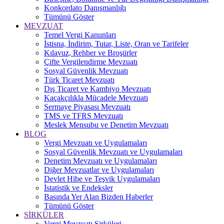
Konkordato Danışmanlığı
Tümünü Göster
MEVZUAT
Temel Vergi Kanunları
İstisna, İndirim, Tutar, Liste, Oran ve Tarifeler
Kılavuz, Rehber ve Broşürler
Çifte Vergilendirme Mevzuatı
Sosyal Güvenlik Mevzuatı
Türk Ticaret Mevzuatı
Dış Ticaret ve Kambiyo Mevzuatı
Kaçakçılıkla Mücadele Mevzuatı
Sermaye Piyasası Mevzuatı
TMS ve TFRS Mevzuatı
Meslek Mensubu ve Denetim Mevzuatı
BLOG
Vergi Mevzuatı ve Uygulamaları
Sosyal Güvenlik Mevzuatı ve Uygulamaları
Denetim Mevzuatı ve Uygulamaları
Diğer Mevzuatlar ve Uygulamaları
Devlet Hibe ve Teşvik Uygulamaları
İstatistik ve Endeksler
Basında Yer Alan Bizden Haberler
Tümünü Göster
SİRKÜLER
Vergi Mevzuatı Sirküleri