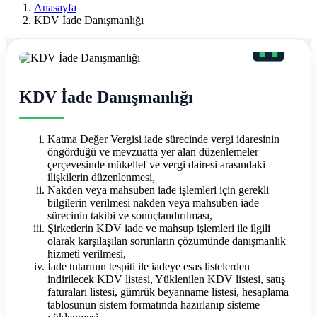
Ereğli
Anasayfa
KDV İade Danışmanlığı
Mali
Müşavir
Ferdi
KDV İade Danışmanlığı
Asım
Hellaç
Katma Değer Vergisi iade sürecinde vergi idaresinin
öngördüğü ve mevzuatta yer alan düzenlemeler
çerçevesinde mükellef ve vergi dairesi arasındaki
ilişkilerin düzenlenmesi,
Nakden veya mahsuben iade işlemleri için gerekli
bilgilerin verilmesi nakden veya mahsuben iade
sürecinin takibi ve sonuçlandırılması,
Şirketlerin KDV iade ve mahsup işlemleri ile ilgili
olarak karşılaşılan sorunların çözümünde danışmanlık
hizmeti verilmesi,
İade tutarının tespiti ile iadeye esas listelerden
indirilecek KDV listesi, Yüklenilen KDV listesi, satış
faturaları listesi, gümrük beyanname listesi, hesaplama
tablosunun sistem formatında hazırlanıp sisteme