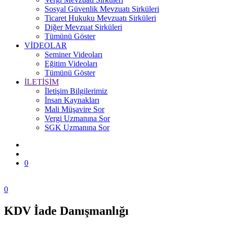
Sosyal Güvenlik Mevzuatı Sirküleri
Ticaret Hukuku Mevzuatı Sirküleri
Diğer Mevzuat Sirküleri
Tümünü Göster
VİDEOLAR
Seminer Videoları
Eğitim Videoları
Tümünü Göster
İLETİŞİM
İletişim Bilgilerimiz
İnsan Kaynakları
Mali Müşavire Sor
Vergi Uzmanına Sor
SGK Uzmanına Sor
0
0
KDV İade Danışmanlığı
Zonguldak