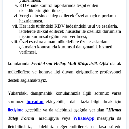
yüklenmesi,
KDV iade kontrol raporlarında tespit edilen
eksikliklerin giderilmesi,
Vergi dairesince talep edilecek Özel amaçlı raporların
hazırlanması,
Her iade türündeki KDV iadesindeki usul ve esaslarla,
iadelerde dikkat edilecek hususlar ile özellikli durumlara
ilişkin kurumsal eğitimlerin verilmesi,
Özel esaslara alınan mükelleflere özel esaslardan
çıkmaları konusunda kurumsal danışmanlık hizmeti
verilmesi,
konularında
Ferdi Asım Hellaç Mali Müşavirlik Ofisi
olarak
mükelleflere ve konuya ilgi duyan girişimcilere profesyonel
destek sağlamaktayız.
Yukarıdaki danışmanlık konularımızla ilgili sorunuz varsa
sorunuzu
buradan
ekleyebilir, daha fazla bilgi almak için
iletişime
geçebilir ya da talebinizi aşağıda yer alan "
Hizmet
Talep Formu
"
aracılığıyla veya
WhatsApp
mesajıyla da
iletebilirsiniz, talebiniz değerlendirilerek en kısa sürede