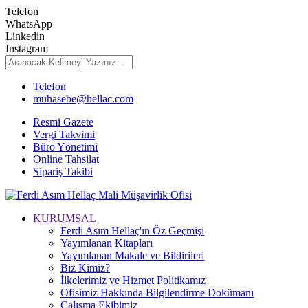
Telefon
WhatsApp
Linkedin
Instagram
Telefon
muhasebe@hellac.com
Resmi Gazete
Vergi Takvimi
Büro Yönetimi
Online Tahsilat
Sipariş Takibi
KURUMSAL
Ferdi Asım Hellaç'ın Öz Geçmişi
Yayımlanan Kitapları
Yayımlanan Makale ve Bildirileri
Biz Kimiz?
İlkelerimiz ve Hizmet Politikamız
Ofisimiz Hakkında Bilgilendirme Dokümanı
Çalışma Ekibimiz