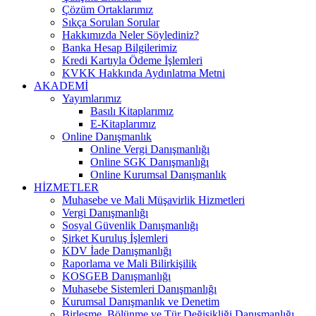
Çözüm Ortaklarımız
Sıkça Sorulan Sorular
Hakkımızda Neler Söylediniz?
Banka Hesap Bilgilerimiz
Kredi Kartıyla Ödeme İşlemleri
KVKK Hakkında Aydınlatma Metni
AKADEMİ
Yayımlarımız
Basılı Kitaplarımız
E-Kitaplarımız
Online Danışmanlık
Online Vergi Danışmanlığı
Online SGK Danışmanlığı
Online Kurumsal Danışmanlık
HİZMETLER
Muhasebe ve Mali Müşavirlik Hizmetleri
Vergi Danışmanlığı
Sosyal Güvenlik Danışmanlığı
Şirket Kuruluş İşlemleri
KDV İade Danışmanlığı
Raporlama ve Mali Bilirkişilik
KOSGEB Danışmanlığı
Muhasebe Sistemleri Danışmanlığı
Kurumsal Danışmanlık ve Denetim
Birleşme, Bölünme ve Tür Değişikliği Danışmanlığı