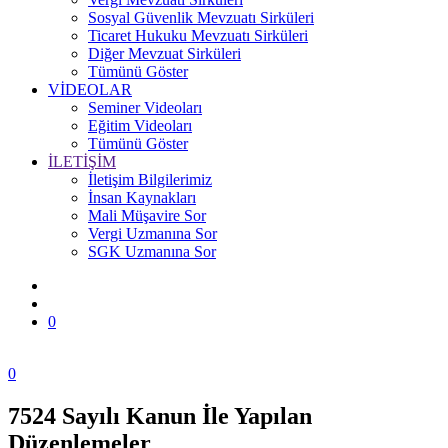
Sosyal Güvenlik Mevzuatı Sirküleri
Ticaret Hukuku Mevzuatı Sirküleri
Diğer Mevzuat Sirküleri
Tümünü Göster
VİDEOLAR
Seminer Videoları
Eğitim Videoları
Tümünü Göster
İLETİŞİM
İletişim Bilgilerimiz
İnsan Kaynakları
Mali Müşavire Sor
Vergi Uzmanına Sor
SGK Uzmanına Sor
0
0
7524 Sayılı Kanun İle Yapılan
Zonguldak
Düzenlemeler