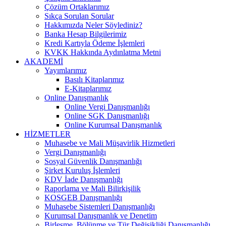
Çözüm Ortaklarımız
Sıkça Sorulan Sorular
Hakkımızda Neler Söylediniz?
Banka Hesap Bilgilerimiz
Kredi Kartıyla Ödeme İşlemleri
KVKK Hakkında Aydınlatma Metni
AKADEMİ
Yayımlarımız
Basılı Kitaplarımız
E-Kitaplarımız
Online Danışmanlık
Online Vergi Danışmanlığı
Online SGK Danışmanlığı
Online Kurumsal Danışmanlık
HİZMETLER
Muhasebe ve Mali Müşavirlik Hizmetleri
Vergi Danışmanlığı
Sosyal Güvenlik Danışmanlığı
Şirket Kuruluş İşlemleri
KDV İade Danışmanlığı
Raporlama ve Mali Bilirkişilik
KOSGEB Danışmanlığı
Muhasebe Sistemleri Danışmanlığı
Kurumsal Danışmanlık ve Denetim
Birleşme, Bölünme ve Tür Değişikliği Danışmanlığı