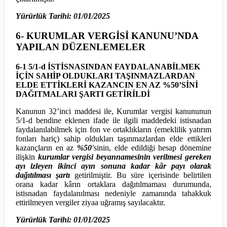
Yürürlük Tarihi: 01/01/2025
6-
KURUMLAR VERGİSİ KANUNU’NDA
YAPILAN DÜZENLEMELER
6-1 5/1-d İSTİSNASINDAN FAYDALANABİLMEK
İÇİN SAHİP OLDUKLARI TAŞINMAZLARDAN
ELDE ETTİKLERİ KAZANCIN EN AZ %50’SİNİ
DAĞITMALARI ŞARTI GETİRİLDİ
Kanunun 32’inci maddesi ile, Kurumlar vergisi kanununun
5/1-d bendine eklenen ifade ile ilgili maddedeki istisnadan
faydalanılabilmek için fon ve ortaklıkların (emeklilik yatırım
fonları hariç) sahip oldukları taşınmazlardan elde ettikleri
kazançların en az
%50
’sinin, elde edildiği hesap dönemine
ilişkin
kurumlar vergisi beyannamesinin verilmesi gereken
ayı izleyen ikinci ayın sonuna kadar kâr payı olarak
dağıtılması şartı
getirilmiştir. Bu süre içerisinde belirtilen
orana kadar kârın ortaklara dağıtılmaması durumunda,
istisnadan faydalanılması nedeniyle zamanında tahakkuk
ettirilmeyen vergiler ziyaa uğramış sayılacaktır.
Yürürlük Tarihi: 01/01/2025