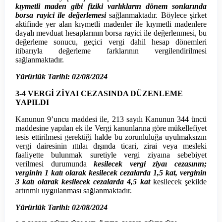
kıymetli maden gibi fiziki varlıkların dönem sonlarında
borsa rayici ile değerlemesi
sağlanmaktadır. Böylece şirket
aktifinde yer alan kıymetli madenler ile kıymetli madenlere
dayalı mevduat hesaplarının borsa rayici ile değerlenmesi, bu
değerleme sonucu, geçici vergi dahil hesap dönemleri
itibarıyla değerleme farklarının vergilendirilmesi
sağlanmaktadır.
Yürürlük Tarihi: 02/08/2024
3-4 VERGİ ZİYAI CEZASINDA DÜZENLEME
YAPILDI
Kanunun 9’uncu maddesi ile, 213 sayılı Kanunun 344 üncü
maddesine yapılan ek ile Vergi kanunlarına göre mükellefiyet
tesis ettirilmesi gerektiği halde bu zorunluluğa uyulmaksızın
vergi dairesinin ıttılaı dışında ticari, zirai veya mesleki
faaliyette bulunmak suretiyle vergi ziyaına sebebiyet
verilmesi durumunda
kesilecek vergi ziyaı cezasının;
verginin 1 katı olarak kesilecek cezalarda 1,5 kat, verginin
3 katı olarak kesilecek cezalarda 4,5 kat
kesilecek şekilde
artırımlı uygulanması sağlanmaktadır.
Yürürlük Tarihi: 02/08/2024