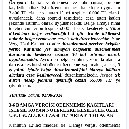
Örneğin;
fatura verilmemesi ve alınmaması, ödeme
kaydedici cihaz fişi düzenlenmemesi hallerinde uygulanan
3.400 TL olan ceza tutarı 1’inci tespitte 10.000 TL olarak
uygulanacak, daha sonraki tespitlerde ceza tutarı katları
şeklinde artırımlı olarak uygulanacaktır. Belge almaya nihai
tüketici için her bir tespitte 5.000 TL ceza kesilecektir.
Nihai
tüketicinin belge verilmediğini 5 gün içinde bildirmesi
halinde belge vermeyene ceza 3 katı düzenlenecektir
. Yine
Vergi Usul Kanununa göre
düzenlenmesi gereken belgeler
yerine Kanunda yer almayan belgelerin düzenlenmesi
durumunda kesilecek cezalar 36 kat artırımlı olarak
uygulanacaktır.
Ayrıca bu belgeleri almak zorunda olanlara
da ceza kesilmesi yönünde düzenleme yapılmakta, ancak,
5
iş günü içinde belge düzenlenmediğini idareye bildiren
alıcılara ceza kesilmeyeceği
düzenlenmektedir. Ayrıca
tek
düzen hesap planına aykırılığı cezası 65.000 TL’
ye
çıkarılmıştır.
Yürürlük Tarihi: 02/08/2024
3-6 DAMGA VERGİSİ ÖDENMEMİŞ KAĞITLARI
İŞLEME KOYAN NOTERLERE KESİLECEK ÖZEL
USULSÜZLÜK CEZASI TUTARI ARTIRILACAK
Kanunun 12’inci maddesi ile, Damga vergisi ödenmemiş