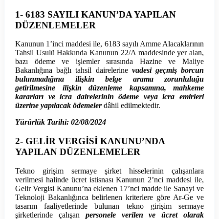
1- 6183 SAYILI KANUN’DA YAPILAN
DÜZENLEMELER
Kanunun 1’inci maddesi ile, 6183 sayılı Amme Alacaklarının
Tahsil Usulü Hakkında Kanunun 22/A maddesinde yer alan,
bazı ödeme ve işlemler sırasında Hazine ve Maliye
Bakanlığına bağlı tahsil dairelerine
vadesi geçmiş borcun
bulunmadığına ilişkin belge arama zorunluluğu
getirilmesine ilişkin düzenleme kapsamına, mahkeme
kararları ve icra dairelerinin ödeme veya icra emirleri
üzerine yapılacak ödemeler
dâhil edilmektedir.
Yürürlük Tarihi: 02/08/2024
2- GELİR VERGİSİ KANUNU’NDA
YAPILAN DÜZENLEMELER
Tekno girişim sermaye şirket hisselerinin çalışanlara
verilmesi halinde ücret istisnası Kanunun 2’nci maddesi ile,
Gelir Vergisi Kanunu’na eklenen 17’nci madde ile Sanayi ve
Teknoloji Bakanlığınca belirlenen kriterlere göre Ar-Ge ve
tasarım faaliyetlerinde bulunan tekno girişim sermaye
şirketlerinde çalışan
personele verilen ve ücret olarak