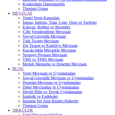
Konkordato Danışmanlığı
Tümünü Göster
MEVZUAT
Temel Vergi Kanunları
İstisna, İndirim, Tutar, Liste, Oran ve Tarifeler
Kılavuz, Rehber ve Broşürler
Çifte Vergilendirme Mevzuatı
Sosyal Güvenlik Mevzuatı
Türk Ticaret Mevzuatı
Dış Ticaret ve Kambiyo Mevzuatı
Kaçakçılıkla Mücadele Mevzuatı
Sermaye Piyasası Mevzuatı
TMS ve TFRS Mevzuatı
Meslek Mensubu ve Denetim Mevzuatı
BLOG
Vergi Mevzuatı ve Uygulamaları
Sosyal Güvenlik Mevzuatı ve Uygulamaları
Denetim Mevzuatı ve Uygulamaları
Diğer Mevzuatlar ve Uygulamaları
Devlet Hibe ve Teşvik Uygulamaları
İstatistik ve Endeksler
Basında Yer Alan Bizden Haberler
Tümünü Göster
SİRKÜLER
Vergi Mevzuatı Sirküleri