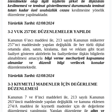
istenilmekte olup ilgili kişilerin şirket ile ilişkisinin
kesilmemesi ve teminat gösterilmemesi durumunda teminat
tutarı kadar özel usulsüzlük cezası
kesilmesine yönelik
düzenleme yapılmaktadır.
Yürürlük Tarihi: 02/08/2024
3-2 VUK 257'DE DÜZENLEMELER YAPILDI
Kanunun 6’ıncı maddesi ile, 213 sayılı Kanunun mükerrer
257’nci maddesinde yapılan değişiklik ile her türlü dijital
ortamda alım, satım, kiralama, ilan ve reklam gibi ticari
faaliyet gösteren aktörlerin bu faaliyetlerine ilişkin bilgilerin
alınabilmesi amacıyla
bilgi verme mecburiyeti kapsamına
alınanlar ve düzenli bilgi verilecek konular
düzenlenmektedir.
Yürürlük Tarihi: 02/08/2024
3-3 KIYMETLİ MADENLER İÇİN DEĞERLEME
DÜZENLEMESİ
Kanunun 7 ve 8’inci maddeleri ile, 213 sayılı Kanunun
263’üncü maddesinde yapılan değişiklik ve kanuna eklenen
274/A maddesi ile kıymetli madenler için de değerleme
düzenlemesi yapılmıştır. Yapılan düzenleme ile
altın ve