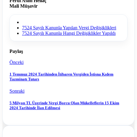
Ferdi Asım Hellaç
Mali Müşavir
7524 Sayılı Kanunla Yapılan Vergi Değişiklikleri
7524 Sayılı Kanunla Hangi Değişiklikler Yapıldı
Paylaş
Önceki
1 Temmuz 2024 Tarihinden İtibaren Vergiden İstisna Kıdem
Tazminatı Tutarı
Sonraki
5 Milyon TL Üzerinde Vergi Borcu Olan Mükelleflerin 15 Ekim
2024 Tarihinde İlan Edilmesi