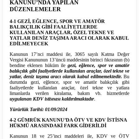
KANUNU’NDA YAPILAN
DÜZENLEMELER
4-1 GEZİ, EĞLENCE, SPOR VE AMATÖR
BALIKÇILIK GİBİ FAALİYETLERDE
KULLANILAN ARAÇLAR, ÖZEL TEKNE VE
YATLAR DENİZ TAŞIMA ARACI OLARAK KABUL
EDİLMEYECEK
Kanunun 17’nci maddesi ile, 3065 sayılı Katma Değer
Vergisi Kanununun 13’üncü maddesinin birinci fıkrasının (b)
bendine eklenen hüküm ile
gezi, eğlence, spor ve amatör
balıkçılık gibi faaliyetlerde kullanılan araçlar, özel tekne ve
yatlar, deniz taşıma aracı olarak kabul edilmemektedir.
Bu
durumda gezi, eğlence, spor ve amatör balıkçılık gibi
faaliyetlerde kullanılan araçlar, özel tekne ve yatlara
limanlarda verilen kiralama, bakım vb. hizmetlerde
uygulanan KDV istisnası kaldırılmaktadır
.
Yürürlük Tarihi: 01/09/2024
4-2 GÜMRÜK KANUNU’DA ÖTV VE KDV İSTİSNA
HÜKMÜ ARASINDAKİ FARK GİDERİLDİ
Kanunun 18 ve 25’inci maddeleri ile, KDV ve ÖTV