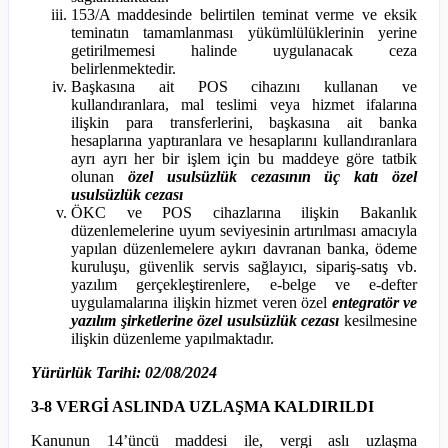
153/A maddesinde belirtilen teminat verme ve eksik
teminatın tamamlanması yükümlülüklerinin yerine
getirilmemesi halinde uygulanacak ceza
belirlenmektedir.
Başkasına ait POS cihazını kullanan ve
kullandıranlara, mal teslimi veya hizmet ifalarına
ilişkin para transferlerini, başkasına ait banka
hesaplarına yaptıranlara ve hesaplarını kullandıranlara
ayrı ayrı her bir işlem için bu maddeye göre tatbik
olunan
özel usulsüzlük cezasının üç katı özel
usulsüzlük cezası
ÖKC ve POS cihazlarına ilişkin Bakanlık
düzenlemelerine uyum seviyesinin artırılması amacıyla
yapılan düzenlemelere aykırı davranan banka, ödeme
kuruluşu, güvenlik servis sağlayıcı, sipariş-satış vb.
yazılım gerçekleştirenlere, e-belge ve e-defter
uygulamalarına ilişkin hizmet veren özel
entegratör ve
yazılım şirketlerine özel usulsüzlük cezası
kesilmesine
ilişkin düzenleme yapılmaktadır.
Yürürlük Tarihi: 02/08/2024
3-8 VERGİ ASLINDA UZLAŞMA KALDIRILDI
Kanunun 14’üncü maddesi ile, vergi aslı uzlaşma