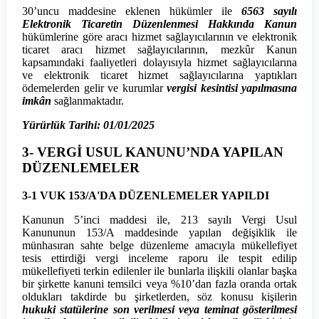
30’uncu maddesine eklenen hükümler ile
6563 sayılı
Elektronik Ticaretin Düzenlenmesi Hakkında Kanun
hükümlerine göre aracı hizmet sağlayıcılarının ve elektronik
ticaret aracı hizmet sağlayıcılarının, mezkûr Kanun
kapsamındaki faaliyetleri dolayısıyla hizmet sağlayıcılarına
ve elektronik ticaret hizmet sağlayıcılarına yaptıkları
ödemelerden gelir ve kurumlar
vergisi kesintisi yapılmasına
imkân
sağlanmaktadır.
Yürürlük Tarihi: 01/01/2025
3- VERGİ USUL KANUNU’NDA YAPILAN
DÜZENLEMELER
3-1 VUK 153/A'DA DÜZENLEMELER YAPILDI
Kanunun 5’inci maddesi ile, 213 sayılı Vergi Usul
Kanununun 153/A maddesinde yapılan değişiklik ile
münhasıran sahte belge düzenleme amacıyla mükellefiyet
tesis ettirdiği vergi inceleme raporu ile tespit edilip
mükellefiyeti terkin edilenler ile bunlarla ilişkili olanlar başka
bir şirkette kanuni temsilci veya %10’dan fazla oranda ortak
oldukları takdirde bu şirketlerden, söz konusu kişilerin
hukuki statülerine son verilmesi veya teminat gösterilmesi