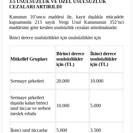
3-5 USULSÜZLÜK VE ÖZEL USULSÜZLÜK
CEZALARI ARTIRILDI
Kanunun 10’uncu maddesi ile, kayıt dışılıkla mücadele
kapsamında 213 sayılı Vergi Usul Kanununun 352’nci
maddesine göre kesilen usulsüzlük cezaları artırılmaktadır.
İkinci derece usulsüzlükler için usulsüzlükler için
Birinci derece
İkinci derece
Mükellef Grupları
usulsüzlükler
usulsüzlükler
için (TL)
için (TL)
Sermaye şirketleri
20.000
10.000
Sermaye şirketleri
dışında kalan birinci
10.000
5.000
sınıf tüccar ve serbest
meslek erbabı
İkinci sınıf tüccarlar
5.000
3.500