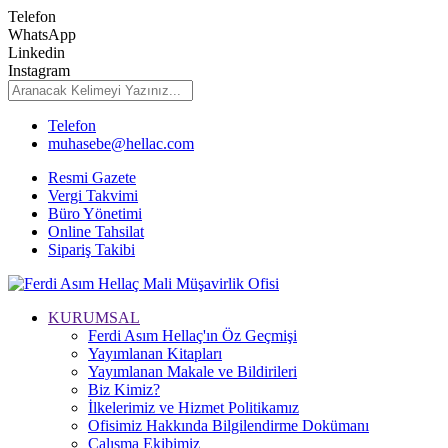
Telefon
WhatsApp
Linkedin
Instagram
Telefon
muhasebe@hellac.com
Resmi Gazete
Vergi Takvimi
Büro Yönetimi
Online Tahsilat
Sipariş Takibi
KURUMSAL
Ferdi Asım Hellaç'ın Öz Geçmişi
Yayımlanan Kitapları
Yayımlanan Makale ve Bildirileri
Biz Kimiz?
İlkelerimiz ve Hizmet Politikamız
Ofisimiz Hakkında Bilgilendirme Dokümanı
Çalışma Ekibimiz