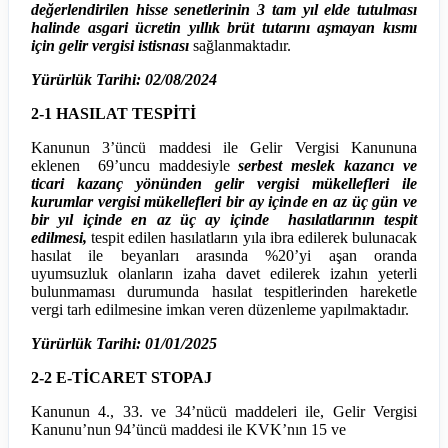
değerlendirilen hisse senetlerinin 3 tam yıl elde tutulması
halinde asgari ücretin yıllık brüt tutarını aşmayan kısmı
için gelir vergisi istisnası
sağlanmaktadır.
Yürürlük Tarihi: 02/08/2024
2-1 HASILAT TESPİTİ
Kanunun 3’üncü maddesi ile Gelir Vergisi Kanununa
eklenen 69’uncu maddesiyle
serbest meslek kazancı ve
ticari kazanç yönünden gelir vergisi mükellefleri ile
kurumlar vergisi mükellefleri bir ay içinde en az üç gün ve
bir yıl içinde en az üç ay içinde hasılatlarının tespit
edilmesi,
tespit edilen hasılatların yıla ibra edilerek bulunacak
hasılat ile beyanları arasında %20’yi aşan oranda
uyumsuzluk olanların izaha davet edilerek izahın yeterli
bulunmaması durumunda hasılat tespitlerinden hareketle
vergi tarh edilmesine imkan veren düzenleme yapılmaktadır.
Yürürlük Tarihi: 01/01/2025
2-2 E-TİCARET STOPAJ
Kanunun 4., 33. ve 34’nücü maddeleri ile, Gelir Vergisi
Kanunu’nun 94’üncü maddesi ile KVK’nın 15 ve