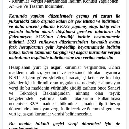
- Kurumlar Vergisi Matrahından İndirim Konusu Yapılabilen
Ar -Ge Ve Tasarım İndirimleri
K
anunda
yapılan düzenlemede geçmiş yıl zararı ile
yukarıdaki tablo dışında kalan bir çok istisna ve indirimler
ve daha önceki yıllarda KKEG yapılmış olup, takip eden
yıllarda indirim olarak düşülmesi gereken tutarların da
(ödenmeyen SGK’nın ödendiği tarihte beyannamede
indirimi, 2023 enflasyon düzeltmesinden kaynaklı avans
fark hesaplarının gelir kaydedilip beyannamede indirim
hakkı, kıdem tazminatı karşılığı vb) asgari kurumlar vergisi
matrahının tespitinde indirilmesine izin verilmemektedir.
Hesaplanan yurt içi asgari kurumlar vergisinden, 32'nci
maddenin altıncı, yedinci ve sekizinci fıkraları uyarınca
BİST’te işlem gören şirketler, ihracatçı şirketler ve imalatçı
şirketler için indirimli oran uygulaması nedeniyle alınmayan
vergi ile bu maddenin yürürlüğe girdiği tarihten önce Sanayi
ve Teknoloji Bakanlığından alınmış olan teşvik
belgelerindeki yatırıma katkı tutarlarının kullanılması
nedeniyle 32/A maddesi hükmüne istinaden ilgili hesap
döneminde alınmayan vergi indirilecek ve ödenmesi gereken
yurt içi asgari kurumlar vergisi belirlenecektir.
Bu madde hükmü geçici vergi dönemleri için de
uygulanacaktır
.