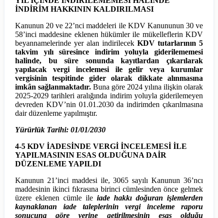
YIL İÇİNDE İNDİRİLEMEMESİ HALİNDE
İNDİRİM HAKKININ KALDIRILMASI
Kanunun 20 ve 22’nci maddeleri ile KDV Kanununun 30 ve
58’inci maddesine eklenen hükümler ile mükelleflerin KDV
beyannamelerinde yer alan indirilecek
KDV tutarlarının 5
takvim yılı süresince indirim yoluyla giderilememesi
halinde, bu süre sonunda kayıtlardan çıkarılarak
yapılacak vergi incelemesi ile gelir veya kurumlar
vergisinin tespitinde gider olarak dikkate alınmasına
imkân sağlanmaktadır.
Buna göre 2024 yılına ilişkin olarak
2025-2029 tarihleri aralığında indirim yoluyla giderilemeyen
devreden KDV’nin 01.01.2030 da indirimden çıkarılmasına
dair düzenleme yapılmıştır.
Yürürlük Tarihi: 01/01/2030
4-5 KDV İADESİNDE VERGİ İNCELEMESİ İLE
YAPILMASININ ESAS OLDUĞUNA DAİR
DÜZENLEME YAPILDI
Kanunun 21’inci maddesi ile, 3065 sayılı Kanunun 36’ncı
maddesinin ikinci fıkrasına birinci cümlesinden önce gelmek
üzere eklenen cümle ile
iade hakkı doğuran işlemlerden
kaynaklanan iade taleplerinin vergi inceleme raporu
sonucuna göre yerine getirilmesinin esas olduğu