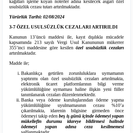
kağıtları işleme koyan noterler adına kesilecek asgari özel
usulsüzlük cezası tutarı artırılmaktadır.
Yürürlük Tarihi: 02/08/2024
3-7 ÖZEL USULSÜZLÜK CEZALARI ARTIRILDI
Kanunun 13’üncü maddesi ile, kayıt dışılıkla mücadele
kapsamında 213 sayılı Vergi Usul Kanununun mükerrer
355’inci maddesine göre kesilen
özel usulsüzlük cezaları
artırılmaktadır.
Madde ile;
Bakanlıkça getirilen zorunluluklara uymamanın
yaptırımı olan özel usulsüzlük cezaları artırılmakta,
elektronik ticaret platformlarının bilgi verme
yükümlülüğüne uymaması haline ilişkin yeni fiiller
tanımlanarak cezaları düzenlenmektedir.
Banka veya ödeme kuruluşlarından ödeme yapma
yükümlülüğüne uyulmamasının cezası %10’a
çıkarılmakta, idarenin bilgisine girmeden önce
ödemeyi takip eden
beş iş günü içinde ödemeyi yapan
mükellefin durumu idareye bildirmesi halinde
ödemeyi yapan adına ceza kesilmemesi
sağlanmaktadır.