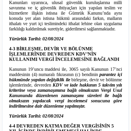
Kanunları uyarınca, ulusal güvenlik kuruluşlarına milli
savunma ve iç güvenlik ihtiyaçları için yapılan teslim ve
hizmetlere ilişkin istisna ile Gümrük Kanunu’nda aynı
konuda yer alan istisna hükmü arasındaki farkın, malların
ithalatı ve yurt içi teslimindeki ithalat lehine olan uygulama
farklılığı kaldırılmak suretiyle, giderilmesi sağlanmaktadır.
Yürürlük Tarihi: 02/08/2024
4-3 BİRLEŞME, DEVİR VE BÖLÜNME
İŞLEMLERİNDE DEVREDEN KDV’NİN
KULLANIMI VERGİ İNCELEMESİNE BAĞLANDI
Kanunun 19’uncu maddesi ile, 3065 sayılı Kanunun 17’nci
maddesinin (4) numaralı fıkrasının (c) bendinin
parantez içi
hükmünde yapılan değişiklik ile
birleşme, devir ve bölünme
işlemlerinde, devreden
KDV ve iade hakkının 5 takvim yılı
kriterine veya zamanaşımına bağlı olmaksızın Vergi Usul
Kanununda düzenlenen zamanaşımı süreleri ile bağlı
olmaksızın yapılacak vergi incelemesi sonucuna göre
indirilmesine dair düzenleme yapılmıştır.
Yürürlük Tarihi: 02/08/2024
4-4 DEVREDEN KATMA DEĞER VERGİSİNİN 5