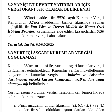
6-2 YAP İŞLET DEVRET YATIRIMLAR İÇİN
VERGİ ORANI %30 OLARAK BELİRLENDİ
Kanunun 35’inci maddesi ile, 5520 sayılı Kurumlar Vergisi
Kanununun 32’nci maddesinin birinci fıkrasında yapılan
değişiklik ile
Yap İşlet ve Devret Modeli ile Kamu Özel
İşbirliği Projeleri
kapsamında elde edilen kazançlardan
%30
oranında kurumlar vergisi alınacaktır.
Yürürlük Tarihi: 01/01/2025
6-3 YURT İÇİ ASGARİ KURUMLAR VERGİSİ
UYGULAMASI
Kanunun 36’ncı maddesi ile, yurt içi asgari kurumlar vergisi
uygulaması getirilmektedir. Kurumlar vergisi mükelleflerinin
ödeyecekleri kurumlar vergisinin,
indirim ve istisnalar
düşülmeden önceki kurum kazancının %10’undan aşağı
olamayacağı
belirtilmiştir.
Yurt içi asgari kurumlar vergisi hesaplanırken birinci fıkrada
belirtilen kurum kazancından
5’inci maddenin birinci fıkrasının (a), (ç), (i), (j) ve (k)
bentleri ile sahip oldukları taşınmazlardan elde edilen