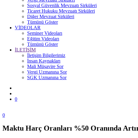
Sosyal Güvenlik Mevzuatı Sirküleri
Ticaret Hukuku Mevzuatı Sirküleri
Diğer Mevzuat Sirküleri
Tümünü Göster
VİDEOLAR
Seminer Videoları
Eğitim Videoları
Tümünü Göster
İLETİŞİM
İletişim Bilgilerimiz
İnsan Kaynakları
Mali Müşavire Sor
Vergi Uzmanına Sor
SGK Uzmanına Sor
0
0
Maktu Harç Oranları %50 Oranında Artır
Zonguldak