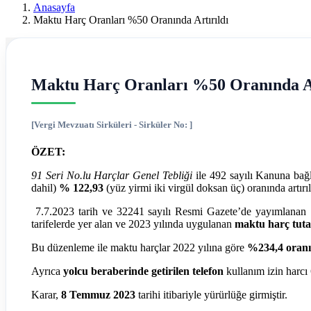
Ereğli
Anasayfa
Maktu Harç Oranları %50 Oranında Artırıldı
Mali
Müşavir
Ferdi
Maktu Harç Oranları %50 Oranında Ar
Asım
[Vergi Mevzuatı Sirküleri - Sirküler No: ]
Hellaç
ÖZET:
91 Seri No.lu Harçlar Genel Tebliği
ile 492 sayılı Kanuna bağl
dahil)
% 122,93
(yüz yirmi iki virgül doksan üç) oranında artırıl
7.7.2023 tarih ve 32241 sayılı Resmi Gazete’de yayımlanan 7
tarifelerde yer alan ve 2023 yılında uygulanan
maktu harç tuta
Bu düzenleme ile maktu harçlar 2022 yılına göre
%234,4 oran
Ayrıca
yolcu beraberinde getirilen telefon
kullanım izin harc
Karar,
8 Temmuz 2023
tarihi itibariyle yürürlüğe girmiştir.