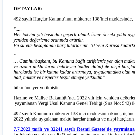
DETAYLAR:
492 sayılı Harçlar Kanunu’nun mükerrer 138’inci maddesinde,
".....
Her takvim yılı başından geçerli olmak üzere önceki yılda uygu
yeniden değerleme oranında artırılır.
Bu suretle hesaplanan harç tutarlarının 10 Yeni Kuruşa kadarki
"
… Cumhurbaşkanı, bu Kanuna bağlı tarifelerde yer alan maktu h
ve azami miktarlarını belirleyen hadler dahil) ile nispî harçları
harçlarda ise bir katına kadar artırmaya, uygulanmakta olan ma
had, miktar ve nispetler tespit etmeye yetkilidir.”
hükmüne yer verilmiştir.
Hazine ve Maliye Bakanlığı’nca 2022 yılı için yeniden değerl
yayımlanan Vergi Usul Kanunu Genel Tebliği (Sıra No: 542) ile 
492 sayılı Kanunun mükerrer 138 inci maddesinin ikinci, üçüncü 
2022 yılında uygulanan maktu harçlar (maktu ve nispi harçların a
7.7.2023 tarih ve 32241 sayılı Resmi Gazete’de yayımlan
tarifelerde yer alan ve 2023 yılında uygulanan maktu harç tutarlar