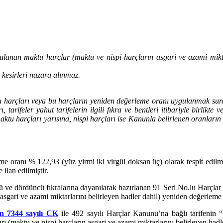
lanan maktu harçlar (maktu ve nispi harçların asgari ve azami miktarl
 kesirleri nazara alınmaz.
arçları veya bu harçların yeniden değerleme oranı uygulanmak suretiy
, tarifeler yahut tarifelerin ilgili fıkra ve bentleri itibariyle birlik
ktu harçları yarısına, nispi harçları ise Kanunla belirlenen oranları
eme oranı % 122,93 (yüz yirmi iki virgül doksan üç) olarak tespit 
ilan edilmiştir.
ve dördüncü fıkralarına dayanılarak hazırlanan 91 Seri No.lu Harçlar Ge
sgari ve azami miktarlarını belirleyen hadler dahil) yeniden değerleme o
an 7344 sayılı CK
ile 492 sayılı Harçlar Kanunu’na bağlı tarifenin “
ı (maktu ve nispi harçların asgari ve azami miktarlarını belirleyen hadle