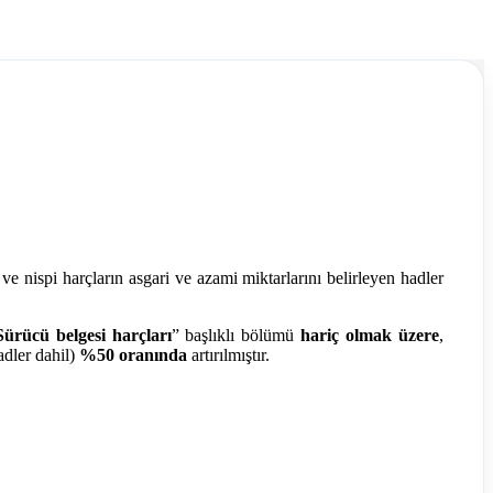
e nispi harçların asgari ve azami miktarlarını belirleyen hadler
Sürücü belgesi harçları
” başlıklı bölümü
hariç olmak üzere
,
adler dahil)
%50 oranında
artırılmıştır.