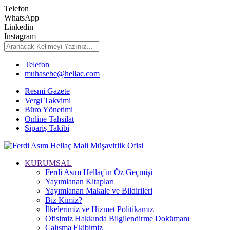
Telefon
WhatsApp
Linkedin
Instagram
Telefon
muhasebe@hellac.com
Resmi Gazete
Vergi Takvimi
Büro Yönetimi
Online Tahsilat
Sipariş Takibi
KURUMSAL
Ferdi Asım Hellaç'ın Öz Geçmişi
Yayımlanan Kitapları
Yayımlanan Makale ve Bildirileri
Biz Kimiz?
İlkelerimiz ve Hizmet Politikamız
Ofisimiz Hakkında Bilgilendirme Dokümanı
Çalışma Ekibimiz