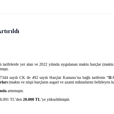
tırıldı
ı tarifelerde yer alan ve 2022 yılında uygulanan maktu harçlar (maktu v
mıştı.
344 sayılı CK ile 492 sayılı Harçlar Kanunu’na bağlı tarifenin “
II-
rları
(maktu ve nispi harçların asgari ve azami miktarlarını belirleyen h
ında
artırmıştır.
ı 6.091 TL’den
20.000 TL
’ye yükseltilmiştir.