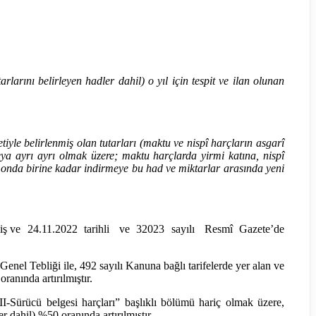
arını belirleyen hadler dahil) o yıl için tespit ve ilan olunan
le belirlenmiş olan tutarları (maktu ve nispî harçların asgarî
te veya ayrı ayrı olmak üzere; maktu harçlarda yirmi katına, nispî
n onda birine kadar indirmeye bu had ve miktarlar arasında yeni
edilmiş ve 24.11.2022 tarihli ve 32023 sayılı Resmî Gazete’de
nel Tebliği ile, 492 sayılı Kanuna bağlı tarifelerde yer alan ve
ranında artırılmıştır.
II-Sürücü belgesi harçları” başlıklı bölümü hariç olmak üzere,
r dahil) %50 oranında artırılmıştır.