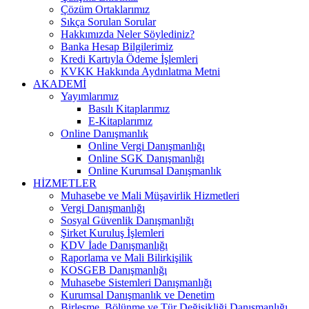
Çözüm Ortaklarımız
Sıkça Sorulan Sorular
Hakkımızda Neler Söylediniz?
Banka Hesap Bilgilerimiz
Kredi Kartıyla Ödeme İşlemleri
KVKK Hakkında Aydınlatma Metni
AKADEMİ
Yayımlarımız
Basılı Kitaplarımız
E-Kitaplarımız
Online Danışmanlık
Online Vergi Danışmanlığı
Online SGK Danışmanlığı
Online Kurumsal Danışmanlık
HİZMETLER
Muhasebe ve Mali Müşavirlik Hizmetleri
Vergi Danışmanlığı
Sosyal Güvenlik Danışmanlığı
Şirket Kuruluş İşlemleri
KDV İade Danışmanlığı
Raporlama ve Mali Bilirkişilik
KOSGEB Danışmanlığı
Muhasebe Sistemleri Danışmanlığı
Kurumsal Danışmanlık ve Denetim
Birleşme, Bölünme ve Tür Değişikliği Danışmanlığı