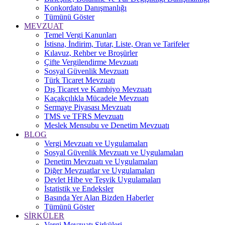
Konkordato Danışmanlığı
Tümünü Göster
MEVZUAT
Temel Vergi Kanunları
İstisna, İndirim, Tutar, Liste, Oran ve Tarifeler
Kılavuz, Rehber ve Broşürler
Çifte Vergilendirme Mevzuatı
Sosyal Güvenlik Mevzuatı
Türk Ticaret Mevzuatı
Dış Ticaret ve Kambiyo Mevzuatı
Kaçakçılıkla Mücadele Mevzuatı
Sermaye Piyasası Mevzuatı
TMS ve TFRS Mevzuatı
Meslek Mensubu ve Denetim Mevzuatı
BLOG
Vergi Mevzuatı ve Uygulamaları
Sosyal Güvenlik Mevzuatı ve Uygulamaları
Denetim Mevzuatı ve Uygulamaları
Diğer Mevzuatlar ve Uygulamaları
Devlet Hibe ve Teşvik Uygulamaları
İstatistik ve Endeksler
Basında Yer Alan Bizden Haberler
Tümünü Göster
SİRKÜLER
Vergi Mevzuatı Sirküleri