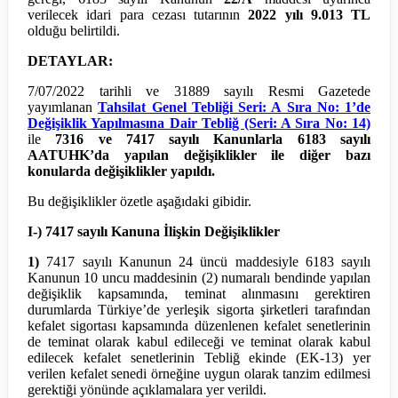
verilecek idari para cezası tutarının
2022 yılı 9.013 TL
olduğu belirtildi.
DETAYLAR:
7/07/2022 tarihli ve 31889 sayılı Resmi Gazetede
yayımlanan
Tahsilat Genel Tebliği Seri: A Sıra No: 1’de
Değişiklik Yapılmasına Dair Tebliğ (Seri: A Sıra No: 14)
ile
7316 ve 7417 sayılı Kanunlarla 6183 sayılı
AATUHK’da yapılan değişiklikler ile diğer bazı
konularda değişiklikler yapıldı.
Bu değişiklikler özetle aşağıdaki gibidir.
I-) 7417 sayılı Kanuna İlişkin Değişiklikler
1)
7417 sayılı Kanunun 24 üncü maddesiyle 6183 sayılı
Kanunun 10 uncu maddesinin (2) numaralı bendinde yapılan
değişiklik kapsamında, teminat alınmasını gerektiren
durumlarda Türkiye’de yerleşik sigorta şirketleri tarafından
kefalet sigortası kapsamında düzenlenen kefalet senetlerinin
de teminat olarak kabul edileceği ve teminat olarak kabul
edilecek kefalet senetlerinin Tebliğ ekinde (EK-13) yer
verilen kefalet senedi örneğine uygun olarak tanzim edilmesi
gerektiği yönünde açıklamalara yer verildi.