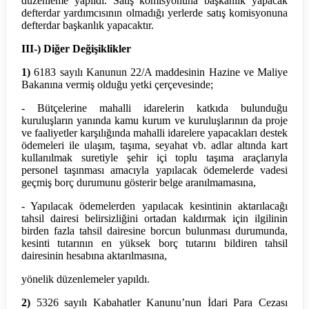
düzenleme yapıldı. Satış komisyonuna başkanlık yapacak
defterdar yardımcısının olmadığı yerlerde satış komisyonuna
defterdar başkanlık yapacaktır.
III-) Diğer Değişiklikler
1)
6183 sayılı Kanunun 22/A maddesinin Hazine ve Maliye
Bakanına vermiş olduğu yetki çerçevesinde;
- Bütçelerine mahalli idarelerin katkıda bulunduğu
kuruluşların yanında kamu kurum ve kuruluşlarının da proje
ve faaliyetler karşılığında mahalli idarelere yapacakları destek
ödemeleri ile ulaşım, taşıma, seyahat vb. adlar altında kart
kullanılmak suretiyle şehir içi toplu taşıma araçlarıyla
personel taşınması amacıyla yapılacak ödemelerde vadesi
geçmiş borç durumunu gösterir belge aranılmamasına,
- Yapılacak ödemelerden yapılacak kesintinin aktarılacağı
tahsil dairesi belirsizliğini ortadan kaldırmak için ilgilinin
birden fazla tahsil dairesine borcun bulunması durumunda,
kesinti tutarının en yüksek borç tutarını bildiren tahsil
dairesinin hesabına aktarılmasına,
yönelik düzenlemeler yapıldı.
2)
5326 sayılı Kabahatler Kanunu’nun İdari Para Cezası