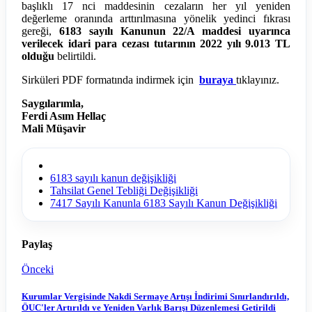
başlıklı 17 nci maddesinin cezaların her yıl yeniden
değerleme oranında arttırılmasına yönelik yedinci fıkrası
gereği,
6183 sayılı Kanunun 22/A maddesi uyarınca
verilecek idari para cezası tutarının 2022 yılı 9.013 TL
olduğu
belirtildi.
Sirküleri PDF formatında indirmek için
buraya
tıklayınız.
Saygılarımla,
Ferdi Asım Hellaç
Mali Müşavir
6183 sayılı kanun değişikliği
Tahsilat Genel Tebliği Değişikliği
7417 Sayılı Kanunla 6183 Sayılı Kanun Değişikliği
Paylaş
Önceki
Kurumlar Vergisinde Nakdi Sermaye Artışı İndirimi Sınırlandırıldı,
ÖUC'ler Artırıldı ve Yeniden Varlık Barışı Düzenlemesi Getirildi