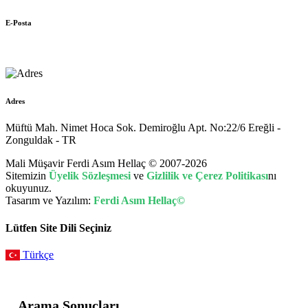
E-Posta
muhasebe@hellac.com
Adres
Müftü Mah. Nimet Hoca Sok. Demiroğlu Apt. No:22/6 Ereğli -
Zonguldak - TR
Mali Müşavir Ferdi Asım Hellaç © 2007-2026
Sitemizin
Üyelik Sözleşmesi
ve
Gizlilik ve Çerez Politikası
nı
okuyunuz.
Tasarım ve Yazılım:
Ferdi Asım Hellaç©
Lütfen Site Dili Seçiniz
Türkçe
Arama Sonuçları