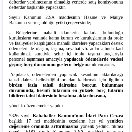
defterdar yardımcısının olmadığı yerlerde satış komisyonuna
defterdar başkanlık yapacaktır.
Sayılı Kanunun 22/A maddesinin Hazine ve Maliye
Bakanına vermiş olduğu yetki çerçevesinde;
- Bütçelerine mahalli idarelerin katkıda bulunduğu
kuruluşların yanında kamu kurum ve kuruluşlarının da proje
ve faaliyetler karşılığında mahalli idarelere yapacakları destek
ödemeleri ile ulaşım, taşıma, seyahat vb. adlar altında kart
kullanılmak suretiyle şehir içi toplu taşıma araçlarıyla
personel taşınması amacıyla
yapılacak ödemelerde vadesi
geçmiş borç durumunu gösterir belge
aranılmamasına,
-Yapılacak ödemelerden yapılacak kesintinin aktarılacağı
tahsil dairesi belirsizliğini ortadan kaldırmak için ilgilinin
birden fazla tahsil dairesine borcun bulunması
durumunda, kesinti tutarının en yüksek borç tutarını
bildiren tahsil dairesinin hesabına aktarılmasına,
yönelik düzenlemeler yapıldı.
5326 sayılı
Kabahatler Kanunu’nun İdari Para Cezası
başlıklı 17 nci maddesinin cezaların her yıl
yeniden
değerleme oranında arttırılmasına
yönelik yedinci fıkrası
gereği, 6183 sayılı Kanunun
22/A
maddesi uyarınca