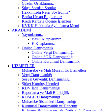
Çözüm Ortaklarımız
Sıkça Sorulan Sorular
Hakkımızda Neler Söylediniz?
Banka Hesap Bilgilerimiz
Kredi Kartıyla Ödeme İşlemleri
KVKK Hakkında Aydınlatma Metni
AKADEMİ
Yayımlarımız
Basılı Kitaplarımız
E-Kitaplarımız
Online Danışmanlık
Online Vergi Danışmanlığı
Online SGK Danışmanlığı
Online Kurumsal Danışmanlık
HİZMETLER
Muhasebe ve Mali Müşavirlik Hizmetleri
Vergi Danışmanlığı
Sosyal Güvenlik Danışmanlığı
Şirket Kuruluş İşlemleri
KDV İade Danışmanlığı
Raporlama ve Mali Bilirkişilik
KOSGEB Danışmanlığı
Muhasebe Sistemleri Danışmanlığı
Kurumsal Danışmanlık ve Denetim
Birleşme, Bölünme ve Tür Değişikliği Danışmanlığı