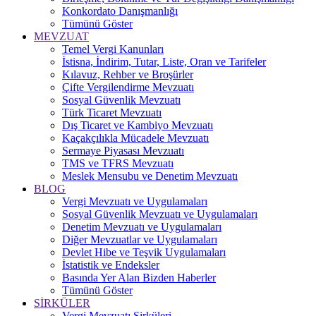
Konkordato Danışmanlığı
Tümünü Göster
MEVZUAT
Temel Vergi Kanunları
İstisna, İndirim, Tutar, Liste, Oran ve Tarifeler
Kılavuz, Rehber ve Broşürler
Çifte Vergilendirme Mevzuatı
Sosyal Güvenlik Mevzuatı
Türk Ticaret Mevzuatı
Dış Ticaret ve Kambiyo Mevzuatı
Kaçakçılıkla Mücadele Mevzuatı
Sermaye Piyasası Mevzuatı
TMS ve TFRS Mevzuatı
Meslek Mensubu ve Denetim Mevzuatı
BLOG
Vergi Mevzuatı ve Uygulamaları
Sosyal Güvenlik Mevzuatı ve Uygulamaları
Denetim Mevzuatı ve Uygulamaları
Diğer Mevzuatlar ve Uygulamaları
Devlet Hibe ve Teşvik Uygulamaları
İstatistik ve Endeksler
Basında Yer Alan Bizden Haberler
Tümünü Göster
SİRKÜLER
Vergi Mevzuatı Sirküleri