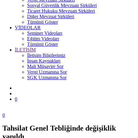
Sosyal Güvenlik Mevzuatı Sirküleri
Ticaret Hukuku Mevzuatı Sirküleri
Diğer Mevzuat Sirküleri
Tümünü Göster
VİDEOLAR
Seminer Videoları
Eğitim Videoları
Tümünü Göster
İLETİŞİM
İletişim Bilgilerimiz
İnsan Kaynakları
Mali Müşavire Sor
Vergi Uzmanına Sor
SGK Uzmanına Sor
0
0
Tahsilat Genel Tebliğinde değişiklik
Zonguldak
yapıldı