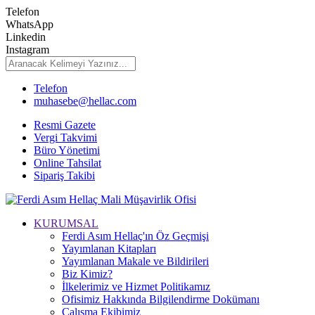
Telefon
WhatsApp
Linkedin
Instagram
Telefon
muhasebe@hellac.com
Resmi Gazete
Vergi Takvimi
Büro Yönetimi
Online Tahsilat
Sipariş Takibi
KURUMSAL
Ferdi Asım Hellaç'ın Öz Geçmişi
Yayımlanan Kitapları
Yayımlanan Makale ve Bildirileri
Biz Kimiz?
İlkelerimiz ve Hizmet Politikamız
Ofisimiz Hakkında Bilgilendirme Dokümanı
Çalışma Ekibimiz