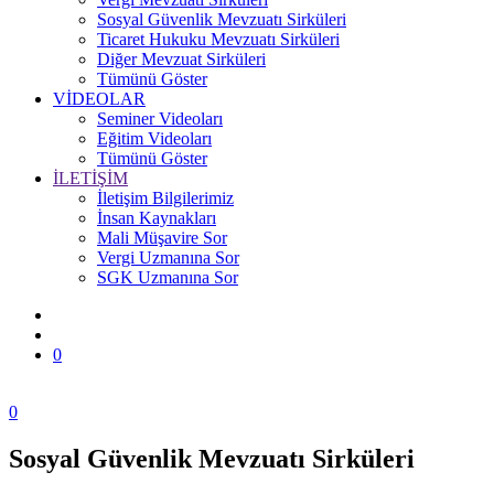
Sosyal Güvenlik Mevzuatı Sirküleri
Ticaret Hukuku Mevzuatı Sirküleri
Diğer Mevzuat Sirküleri
Tümünü Göster
VİDEOLAR
Seminer Videoları
Eğitim Videoları
Tümünü Göster
İLETİŞİM
İletişim Bilgilerimiz
İnsan Kaynakları
Mali Müşavire Sor
Vergi Uzmanına Sor
SGK Uzmanına Sor
0
0
Sosyal Güvenlik Mevzuatı Sirküleri
Zonguldak