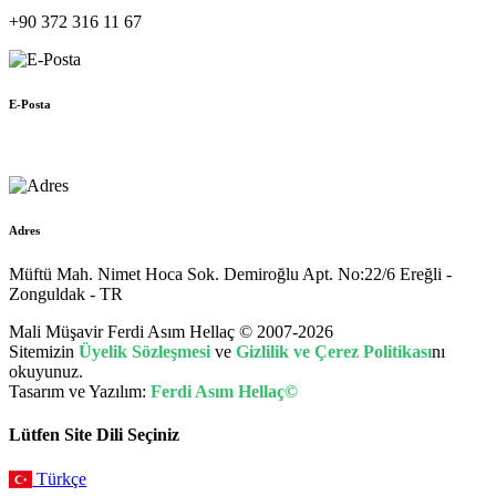
+90 372 316 11 67
E-Posta
muhasebe@hellac.com
Adres
Müftü Mah. Nimet Hoca Sok. Demiroğlu Apt. No:22/6 Ereğli -
Zonguldak - TR
Mali Müşavir Ferdi Asım Hellaç © 2007-2026
Sitemizin
Üyelik Sözleşmesi
ve
Gizlilik ve Çerez Politikası
nı
okuyunuz.
Tasarım ve Yazılım:
Ferdi Asım Hellaç©
Lütfen Site Dili Seçiniz
Türkçe