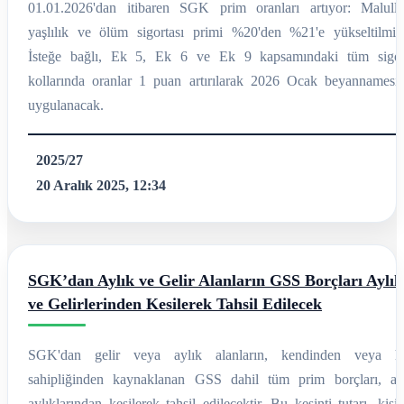
01.01.2026'dan itibaren SGK prim oranları artıyor: Malullü
yaşlılık ve ölüm sigortası primi %20'den %21'e yükseltilmişti
İsteğe bağlı, Ek 5, Ek 6 ve Ek 9 kapsamındaki tüm sigor
kollarında oranlar 1 puan artırılarak 2026 Ocak beyannamesiy
uygulanacak.
2025/27
20 Aralık 2025, 12:34
SGK’dan Aylık ve Gelir Alanların GSS Borçları Aylık
ve Gelirlerinden Kesilerek Tahsil Edilecek
SGK'dan gelir veya aylık alanların, kendinden veya h
sahipliğinden kaynaklanan GSS dahil tüm prim borçları, art
aylıklarından kesilerek tahsil edilecektir. Bu kesinti tutarı, kişi