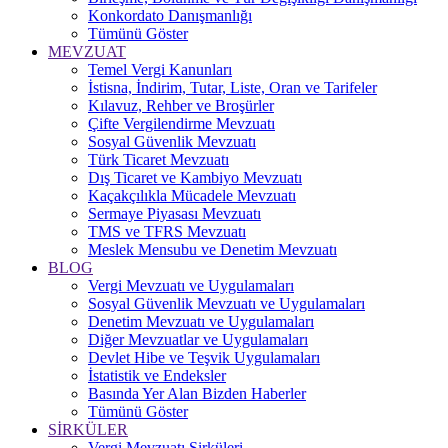
Konkordato Danışmanlığı
Tümünü Göster
MEVZUAT
Temel Vergi Kanunları
İstisna, İndirim, Tutar, Liste, Oran ve Tarifeler
Kılavuz, Rehber ve Broşürler
Çifte Vergilendirme Mevzuatı
Sosyal Güvenlik Mevzuatı
Türk Ticaret Mevzuatı
Dış Ticaret ve Kambiyo Mevzuatı
Kaçakçılıkla Mücadele Mevzuatı
Sermaye Piyasası Mevzuatı
TMS ve TFRS Mevzuatı
Meslek Mensubu ve Denetim Mevzuatı
BLOG
Vergi Mevzuatı ve Uygulamaları
Sosyal Güvenlik Mevzuatı ve Uygulamaları
Denetim Mevzuatı ve Uygulamaları
Diğer Mevzuatlar ve Uygulamaları
Devlet Hibe ve Teşvik Uygulamaları
İstatistik ve Endeksler
Basında Yer Alan Bizden Haberler
Tümünü Göster
SİRKÜLER
Vergi Mevzuatı Sirküleri