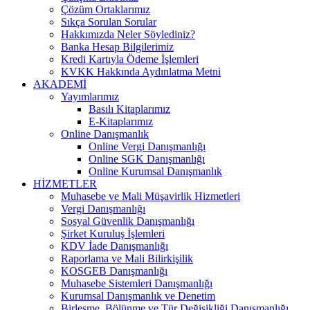
Çözüm Ortaklarımız
Sıkça Sorulan Sorular
Hakkımızda Neler Söylediniz?
Banka Hesap Bilgilerimiz
Kredi Kartıyla Ödeme İşlemleri
KVKK Hakkında Aydınlatma Metni
AKADEMİ
Yayımlarımız
Basılı Kitaplarımız
E-Kitaplarımız
Online Danışmanlık
Online Vergi Danışmanlığı
Online SGK Danışmanlığı
Online Kurumsal Danışmanlık
HİZMETLER
Muhasebe ve Mali Müşavirlik Hizmetleri
Vergi Danışmanlığı
Sosyal Güvenlik Danışmanlığı
Şirket Kuruluş İşlemleri
KDV İade Danışmanlığı
Raporlama ve Mali Bilirkişilik
KOSGEB Danışmanlığı
Muhasebe Sistemleri Danışmanlığı
Kurumsal Danışmanlık ve Denetim
Birleşme, Bölünme ve Tür Değişikliği Danışmanlığı