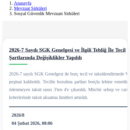
Ereğli
Anasayfa
Mevzuat Sirküleri
Mali
Sosyal Güvenlik Mevzuatı Sirküleri
Müşavir
Ferdi
Asım
2026-7 Sayılı SGK Genelgesi ve İlgili Tebliğ İle Tecil
Hellaç
Şartlarında Değişiklikler Yapıldı
2026-7 sayılı SGK Genelgesi ile borç tecil ve taksitlendirmede %
peşinat kaldırıldı. Tecilin bozulma şartları borçlu lehine esnetile
ödenmeyen taksit sınırı 3'ten 4'e çıkarıldı. Mücbir sebep ve cari
kriterlerinde taksit aksatma limitleri artırıldı.
2026/8
04 Şubat 2026, 08:06