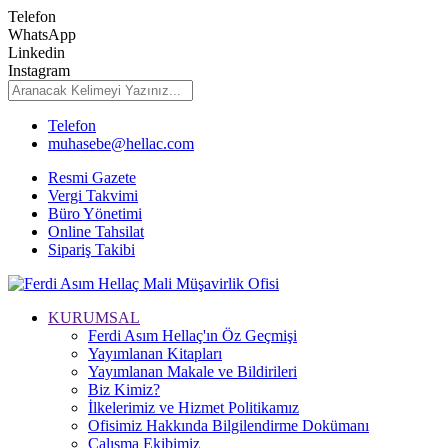
Telefon
WhatsApp
Linkedin
Instagram
Telefon
muhasebe@hellac.com
Resmi Gazete
Vergi Takvimi
Büro Yönetimi
Online Tahsilat
Sipariş Takibi
KURUMSAL
Ferdi Asım Hellaç'ın Öz Geçmişi
Yayımlanan Kitapları
Yayımlanan Makale ve Bildirileri
Biz Kimiz?
İlkelerimiz ve Hizmet Politikamız
Ofisimiz Hakkında Bilgilendirme Dokümanı
Çalışma Ekibimiz