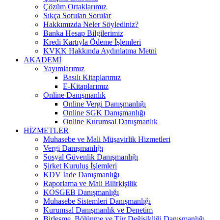
Çözüm Ortaklarımız
Sıkça Sorulan Sorular
Hakkımızda Neler Söylediniz?
Banka Hesap Bilgilerimiz
Kredi Kartıyla Ödeme İşlemleri
KVKK Hakkında Aydınlatma Metni
AKADEMİ
Yayımlarımız
Basılı Kitaplarımız
E-Kitaplarımız
Online Danışmanlık
Online Vergi Danışmanlığı
Online SGK Danışmanlığı
Online Kurumsal Danışmanlık
HİZMETLER
Muhasebe ve Mali Müşavirlik Hizmetleri
Vergi Danışmanlığı
Sosyal Güvenlik Danışmanlığı
Şirket Kuruluş İşlemleri
KDV İade Danışmanlığı
Raporlama ve Mali Bilirkişilik
KOSGEB Danışmanlığı
Muhasebe Sistemleri Danışmanlığı
Kurumsal Danışmanlık ve Denetim
Birleşme, Bölünme ve Tür Değişikliği Danışmanlığı