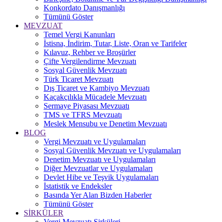
Konkordato Danışmanlığı
Tümünü Göster
MEVZUAT
Temel Vergi Kanunları
İstisna, İndirim, Tutar, Liste, Oran ve Tarifeler
Kılavuz, Rehber ve Broşürler
Çifte Vergilendirme Mevzuatı
Sosyal Güvenlik Mevzuatı
Türk Ticaret Mevzuatı
Dış Ticaret ve Kambiyo Mevzuatı
Kaçakçılıkla Mücadele Mevzuatı
Sermaye Piyasası Mevzuatı
TMS ve TFRS Mevzuatı
Meslek Mensubu ve Denetim Mevzuatı
BLOG
Vergi Mevzuatı ve Uygulamaları
Sosyal Güvenlik Mevzuatı ve Uygulamaları
Denetim Mevzuatı ve Uygulamaları
Diğer Mevzuatlar ve Uygulamaları
Devlet Hibe ve Teşvik Uygulamaları
İstatistik ve Endeksler
Basında Yer Alan Bizden Haberler
Tümünü Göster
SİRKÜLER
Vergi Mevzuatı Sirküleri