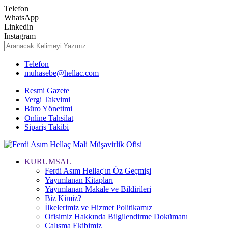
Telefon
WhatsApp
Linkedin
Instagram
Telefon
muhasebe@hellac.com
Resmi Gazete
Vergi Takvimi
Büro Yönetimi
Online Tahsilat
Sipariş Takibi
KURUMSAL
Ferdi Asım Hellaç'ın Öz Geçmişi
Yayımlanan Kitapları
Yayımlanan Makale ve Bildirileri
Biz Kimiz?
İlkelerimiz ve Hizmet Politikamız
Ofisimiz Hakkında Bilgilendirme Dokümanı
Çalışma Ekibimiz