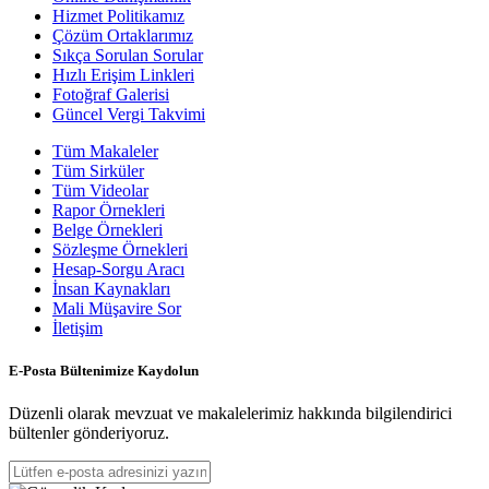
Hizmet Politikamız
Çözüm Ortaklarımız
Sıkça Sorulan Sorular
Hızlı Erişim Linkleri
Fotoğraf Galerisi
Güncel Vergi Takvimi
Tüm Makaleler
Tüm Sirküler
Tüm Videolar
Rapor Örnekleri
Belge Örnekleri
Sözleşme Örnekleri
Hesap-Sorgu Aracı
İnsan Kaynakları
Mali Müşavire Sor
İletişim
E-Posta Bültenimize Kaydolun
Düzenli olarak mevzuat ve makalelerimiz hakkında bilgilendirici
bültenler gönderiyoruz.