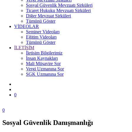
Sosyal Güvenlik Mevzuatı Sirküleri
Ticaret Hukuku Mevzuatı Sirküleri
Diğer Mevzuat Sirküleri
Tümünü Göster
VİDEOLAR
Seminer Videoları
Eğitim Videoları
Tümünü Göster
İLETİŞİM
İletişim Bilgilerimiz
İnsan Kaynakları
Mali Müşavire Sor
Vergi Uzmanına Sor
SGK Uzmanına Sor
0
0
Sosyal Güvenlik Danışmanlığı
Zonguldak