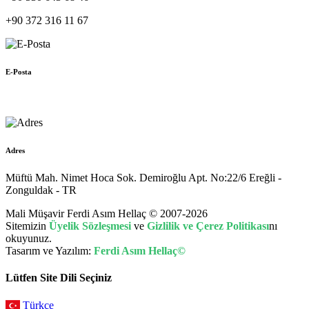
+90 372 316 11 67
E-Posta
muhasebe@hellac.com
Adres
Müftü Mah. Nimet Hoca Sok. Demiroğlu Apt. No:22/6 Ereğli -
Zonguldak - TR
Mali Müşavir Ferdi Asım Hellaç © 2007-2026
Sitemizin
Üyelik Sözleşmesi
ve
Gizlilik ve Çerez Politikası
nı
okuyunuz.
Tasarım ve Yazılım:
Ferdi Asım Hellaç©
Lütfen Site Dili Seçiniz
Türkçe