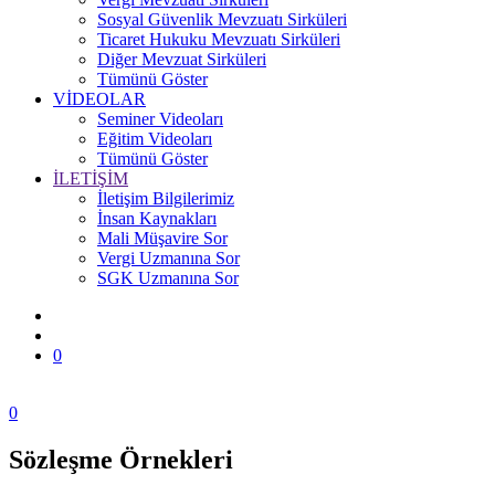
Sosyal Güvenlik Mevzuatı Sirküleri
Ticaret Hukuku Mevzuatı Sirküleri
Diğer Mevzuat Sirküleri
Tümünü Göster
VİDEOLAR
Seminer Videoları
Eğitim Videoları
Tümünü Göster
İLETİŞİM
İletişim Bilgilerimiz
İnsan Kaynakları
Mali Müşavire Sor
Vergi Uzmanına Sor
SGK Uzmanına Sor
0
0
Sözleşme Örnekleri
Zonguldak