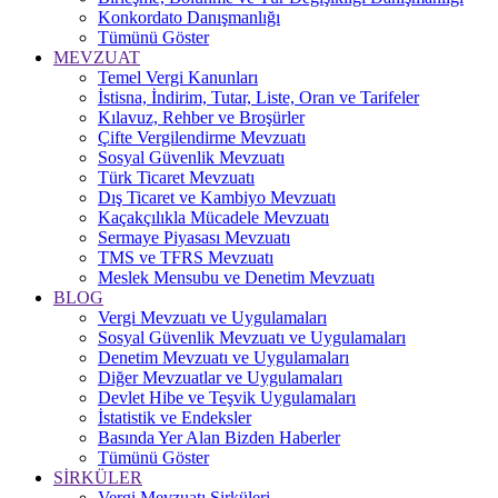
Konkordato Danışmanlığı
Tümünü Göster
MEVZUAT
Temel Vergi Kanunları
İstisna, İndirim, Tutar, Liste, Oran ve Tarifeler
Kılavuz, Rehber ve Broşürler
Çifte Vergilendirme Mevzuatı
Sosyal Güvenlik Mevzuatı
Türk Ticaret Mevzuatı
Dış Ticaret ve Kambiyo Mevzuatı
Kaçakçılıkla Mücadele Mevzuatı
Sermaye Piyasası Mevzuatı
TMS ve TFRS Mevzuatı
Meslek Mensubu ve Denetim Mevzuatı
BLOG
Vergi Mevzuatı ve Uygulamaları
Sosyal Güvenlik Mevzuatı ve Uygulamaları
Denetim Mevzuatı ve Uygulamaları
Diğer Mevzuatlar ve Uygulamaları
Devlet Hibe ve Teşvik Uygulamaları
İstatistik ve Endeksler
Basında Yer Alan Bizden Haberler
Tümünü Göster
SİRKÜLER
Vergi Mevzuatı Sirküleri