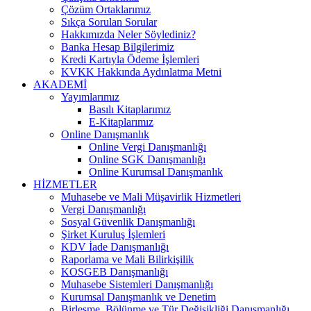
Çözüm Ortaklarımız
Sıkça Sorulan Sorular
Hakkımızda Neler Söylediniz?
Banka Hesap Bilgilerimiz
Kredi Kartıyla Ödeme İşlemleri
KVKK Hakkında Aydınlatma Metni
AKADEMİ
Yayımlarımız
Basılı Kitaplarımız
E-Kitaplarımız
Online Danışmanlık
Online Vergi Danışmanlığı
Online SGK Danışmanlığı
Online Kurumsal Danışmanlık
HİZMETLER
Muhasebe ve Mali Müşavirlik Hizmetleri
Vergi Danışmanlığı
Sosyal Güvenlik Danışmanlığı
Şirket Kuruluş İşlemleri
KDV İade Danışmanlığı
Raporlama ve Mali Bilirkişilik
KOSGEB Danışmanlığı
Muhasebe Sistemleri Danışmanlığı
Kurumsal Danışmanlık ve Denetim
Birleşme, Bölünme ve Tür Değişikliği Danışmanlığı