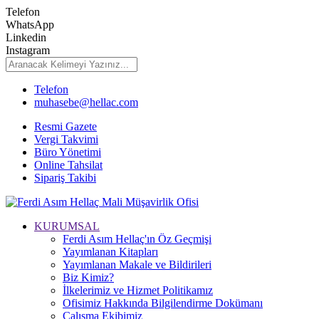
Telefon
WhatsApp
Linkedin
Instagram
Telefon
muhasebe@hellac.com
Resmi Gazete
Vergi Takvimi
Büro Yönetimi
Online Tahsilat
Sipariş Takibi
KURUMSAL
Ferdi Asım Hellaç'ın Öz Geçmişi
Yayımlanan Kitapları
Yayımlanan Makale ve Bildirileri
Biz Kimiz?
İlkelerimiz ve Hizmet Politikamız
Ofisimiz Hakkında Bilgilendirme Dokümanı
Çalışma Ekibimiz