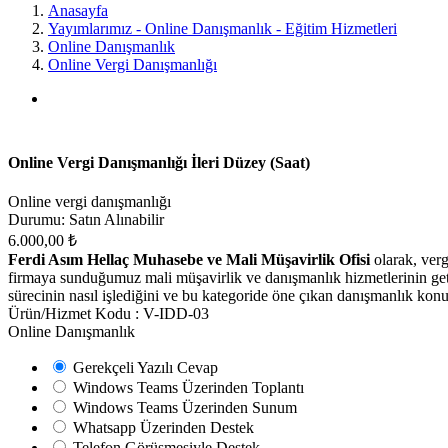
Ereğli
Anasayfa
Yayımlarımız - Online Danışmanlık - Eğitim Hizmetleri
Mali
Online Danışmanlık
Online Vergi Danışmanlığı
Müşavir
Ferdi
Asım
Online Vergi Danışmanlığı İleri Düzey (Saat)
Hellaç
Online vergi danışmanlığı
Durumu:
Satın Alınabilir
6.000,00 ₺
Ferdi Asım Hellaç Muhasebe ve Mali Müşavirlik Ofisi
olarak, ver
firmaya sunduğumuz mali müşavirlik ve danışmanlık hizmetlerinin getirdi
sürecinin nasıl işlediğini ve bu kategoride öne çıkan danışmanlık konul
Ürün/Hizmet Kodu :
V-IDD-03
Online Danışmanlık
Gerekçeli Yazılı Cevap
Windows Teams Üzerinden Toplantı
Windows Teams Üzerinden Sunum
Whatsapp Üzerinden Destek
Telefon Görüşmesiyle Destek