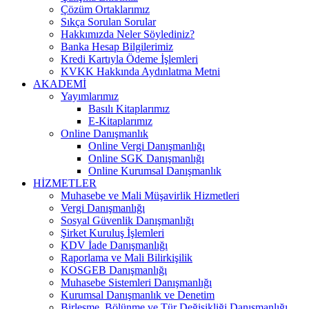
Çözüm Ortaklarımız
Sıkça Sorulan Sorular
Hakkımızda Neler Söylediniz?
Banka Hesap Bilgilerimiz
Kredi Kartıyla Ödeme İşlemleri
KVKK Hakkında Aydınlatma Metni
AKADEMİ
Yayımlarımız
Basılı Kitaplarımız
E-Kitaplarımız
Online Danışmanlık
Online Vergi Danışmanlığı
Online SGK Danışmanlığı
Online Kurumsal Danışmanlık
HİZMETLER
Muhasebe ve Mali Müşavirlik Hizmetleri
Vergi Danışmanlığı
Sosyal Güvenlik Danışmanlığı
Şirket Kuruluş İşlemleri
KDV İade Danışmanlığı
Raporlama ve Mali Bilirkişilik
KOSGEB Danışmanlığı
Muhasebe Sistemleri Danışmanlığı
Kurumsal Danışmanlık ve Denetim
Birleşme, Bölünme ve Tür Değişikliği Danışmanlığı