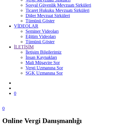
Sosyal Güvenlik Mevzuatı Sirküleri
Ticaret Hukuku Mevzuatı Sirküleri
Diğer Mevzuat Sirküleri
Tümünü Göster
VİDEOLAR
Seminer Videoları
Eğitim Videoları
Tümünü Göster
İLETİŞİM
İletişim Bilgilerimiz
İnsan Kaynakları
Mali Müşavire Sor
Vergi Uzmanına Sor
SGK Uzmanına Sor
0
0
Online Vergi Danışmanlığı
Zonguldak