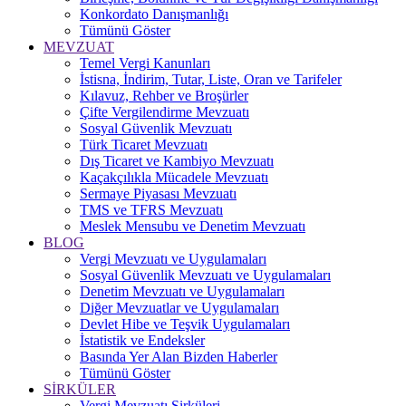
Konkordato Danışmanlığı
Tümünü Göster
MEVZUAT
Temel Vergi Kanunları
İstisna, İndirim, Tutar, Liste, Oran ve Tarifeler
Kılavuz, Rehber ve Broşürler
Çifte Vergilendirme Mevzuatı
Sosyal Güvenlik Mevzuatı
Türk Ticaret Mevzuatı
Dış Ticaret ve Kambiyo Mevzuatı
Kaçakçılıkla Mücadele Mevzuatı
Sermaye Piyasası Mevzuatı
TMS ve TFRS Mevzuatı
Meslek Mensubu ve Denetim Mevzuatı
BLOG
Vergi Mevzuatı ve Uygulamaları
Sosyal Güvenlik Mevzuatı ve Uygulamaları
Denetim Mevzuatı ve Uygulamaları
Diğer Mevzuatlar ve Uygulamaları
Devlet Hibe ve Teşvik Uygulamaları
İstatistik ve Endeksler
Basında Yer Alan Bizden Haberler
Tümünü Göster
SİRKÜLER
Vergi Mevzuatı Sirküleri