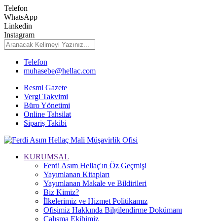
Telefon
WhatsApp
Linkedin
Instagram
Telefon
muhasebe@hellac.com
Resmi Gazete
Vergi Takvimi
Büro Yönetimi
Online Tahsilat
Sipariş Takibi
KURUMSAL
Ferdi Asım Hellaç'ın Öz Geçmişi
Yayımlanan Kitapları
Yayımlanan Makale ve Bildirileri
Biz Kimiz?
İlkelerimiz ve Hizmet Politikamız
Ofisimiz Hakkında Bilgilendirme Dokümanı
Çalışma Ekibimiz