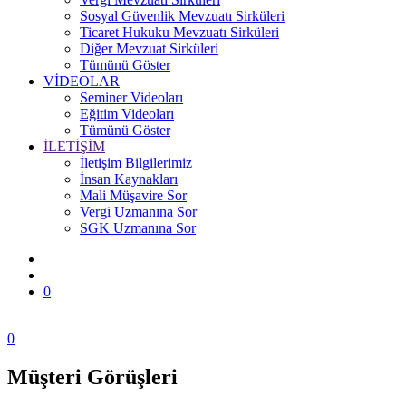
Sosyal Güvenlik Mevzuatı Sirküleri
Ticaret Hukuku Mevzuatı Sirküleri
Diğer Mevzuat Sirküleri
Tümünü Göster
VİDEOLAR
Seminer Videoları
Eğitim Videoları
Tümünü Göster
İLETİŞİM
İletişim Bilgilerimiz
İnsan Kaynakları
Mali Müşavire Sor
Vergi Uzmanına Sor
SGK Uzmanına Sor
0
0
Müşteri Görüşleri
Zonguldak