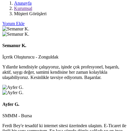
Ereğli
Anasayfa
Kurumsal
Mali
Müşteri Görüşleri
Müşavir
Yorum Ekle
Ferdi
Asım
Semanur K.
Hellaç
İçerik Oluşturucu - Zonguldak
Yıllardır kendisiyle çalışıyoruz, işinde çok profesyonel, başarılı,
aktif, saygı değer, samimi kendisine her zaman kolaylıkla
ulaşabiliyoruz. Kesinlikle tavsiye ediyorum. Başarılar.
Ayfer G.
SMMM - Bursa
Ferdi Bey'e tesadüf ki internet sitesi üzerinden ulaştım. E-Ticaret ile
ilgili bir soru sormuştum. En kısa sürede dönüş sağladı ve en ince