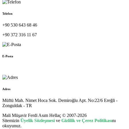
Telefon
+90 530 643 68 46
+90 372 316 11 67
E-Posta
muhasebe@hellac.com
Adres
Müftü Mah. Nimet Hoca Sok. Demiroğlu Apt. No:22/6 Ereğli -
Zonguldak - TR
Mali Müşavir Ferdi Asım Hellaç © 2007-2026
Sitemizin
Üyelik Sözleşmesi
ve
Gizlilik ve Çerez Politikası
nı
okuyunuz.