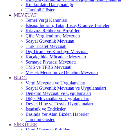
Konkordato Danışmanlığı
Tümünü Göster
MEVZUAT
Temel Vergi Kanunları
İstisna, İndirim, Tutar, Liste, Oran ve Tarifeler
Kılavuz, Rehber ve Broşürler
Çifte Vergilendirme Mevzuatı
Sosyal Güvenlik Mevzuatı
Türk Ticaret Mevzuatı
Dış Ticaret ve Kambiyo Mevzuatı
Kaçakçılıkla Mücadele Mevzuatı
Sermaye Piyasası Mevzuatı
TMS ve TFRS Mevzuatı
Meslek Mensubu ve Denetim Mevzuatı
BLOG
Vergi Mevzuatı ve Uygulamaları
Sosyal Güvenlik Mevzuatı ve Uygulamaları
Denetim Mevzuatı ve Uygulamaları
Diğer Mevzuatlar ve Uygulamaları
Devlet Hibe ve Teşvik Uygulamaları
İstatistik ve Endeksler
Basında Yer Alan Bizden Haberler
Tümünü Göster
SİRKÜLER
Vergi Mevzuatı Sirküleri