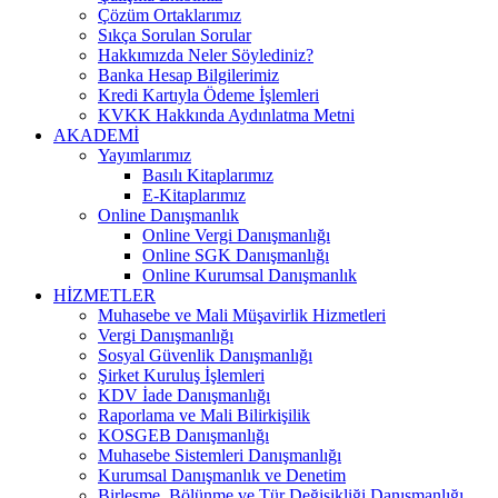
Çözüm Ortaklarımız
Sıkça Sorulan Sorular
Hakkımızda Neler Söylediniz?
Banka Hesap Bilgilerimiz
Kredi Kartıyla Ödeme İşlemleri
KVKK Hakkında Aydınlatma Metni
AKADEMİ
Yayımlarımız
Basılı Kitaplarımız
E-Kitaplarımız
Online Danışmanlık
Online Vergi Danışmanlığı
Online SGK Danışmanlığı
Online Kurumsal Danışmanlık
HİZMETLER
Muhasebe ve Mali Müşavirlik Hizmetleri
Vergi Danışmanlığı
Sosyal Güvenlik Danışmanlığı
Şirket Kuruluş İşlemleri
KDV İade Danışmanlığı
Raporlama ve Mali Bilirkişilik
KOSGEB Danışmanlığı
Muhasebe Sistemleri Danışmanlığı
Kurumsal Danışmanlık ve Denetim
Birleşme, Bölünme ve Tür Değişikliği Danışmanlığı