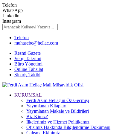
Telefon
WhatsApp
Linkedin
Instagram
Telefon
muhasebe@hellac.com
Resmi Gazete
Vergi Takvimi
Büro Yönetimi
Online Tahsilat
Sipariş Takibi
KURUMSAL
Ferdi Asım Hellaç'ın Öz Geçmişi
Yayımlanan Kitapları
Yayımlanan Makale ve Bildirileri
Biz Kimiz?
İlkelerimiz ve Hizmet Politikamız
Ofisimiz Hakkında Bilgilendirme Dokümanı
Çalışma Ekibimiz